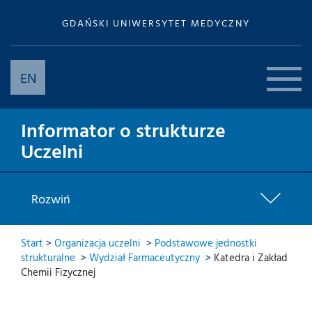
GDAŃSKI UNIWERSYTET MEDYCZNY
EN
Informator o strukturze
Uczelni
Rozwiń
Start
>
Organizacja uczelni
>
Podstawowe jednostki
strukturalne
>
Wydział Farmaceutyczny
>
Katedra i Zakład
Chemii Fizycznej