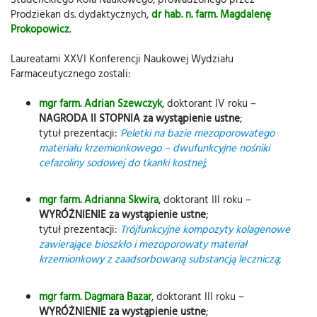
Prodziekan ds. dydaktycznych,
dr hab. n. farm. Magdalenę
Prokopowicz
.
Laureatami XXVI Konferencji Naukowej Wydziału
Farmaceutycznego zostali:
mgr farm. Adrian Szewczyk
, doktorant IV roku –
NAGRODA II STOPNIA za wystąpienie ustne
;
tytuł prezentacji:
Peletki na bazie mezoporowatego
materiału krzemionkowego – dwufunkcyjne nośniki
cefazoliny sodowej do tkanki kostnej
;
mgr farm. Adrianna Skwira
, doktorant III roku –
WYRÓŻNIENIE za wystąpienie ustne
;
tytuł prezentacji:
Trójfunkcyjne kompozyty kolagenowe
zawierające bioszkło i mezoporowaty materiał
krzemionkowy z zaadsorbowaną substancją leczniczą
;
mgr farm. Dagmara Bazar
, doktorant III roku –
WYRÓŻNIENIE za wystąpienie ustne
;