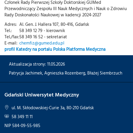
Członek Rady Pierwszej Szkoły Doktorskiej GUMed
Przewodniczący Zespołu III Nauk Medycznych i Nauk o Zdrowiu
Rady Doskonałości Naukowej w kadencji 2024-2027
Adres:
Al. Gen. J. Hallera 107, 80-416, Gdańsk
Tel.:
58 349 12 79 - kierownik
Tel./fax:
58 349 16 52 - sekretariat
E-mail:
chemfiz@gumed.edu.pl
profil Katedry na portalu Polska Platforma Medyczna
Aktualizacja strony: 11.05.2026
Patrycja Jachimek
,
Agnieszka Rozenberg
,
Błażej Siembrzuch
Gdański Uniwersytet Medyczny
ul. M. Skłodowskiej-Curie 3a, 80-210 Gdańsk
58 349 11 11
NIP 584-09-55-985