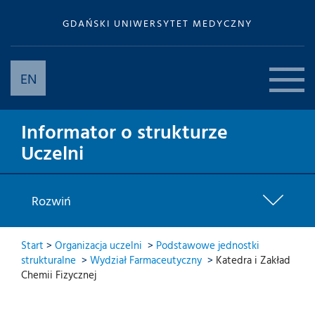
GDAŃSKI UNIWERSYTET MEDYCZNY
EN
Informator o strukturze
Uczelni
Rozwiń
Start
>
Organizacja uczelni
>
Podstawowe jednostki
strukturalne
>
Wydział Farmaceutyczny
>
Katedra i Zakład
Chemii Fizycznej