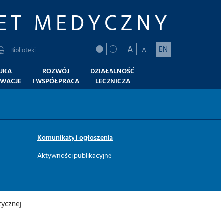
ET MEDYCZNY
A
EN
A
Biblioteki
UKA
ROZWÓJ
DZIAŁALNOŚĆ
OWACJE
I WSPÓŁPRACA
LECZNICZA
Komunikaty i ogłoszenia
Aktywności publikacyjne
zycznej