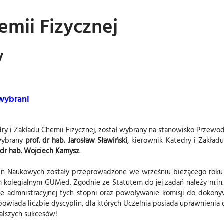
emii Fizycznej
y
wybrani
dry i Zakładu Chemii Fizycznej, został wybrany na stanowisko Przew
wybrany
prof. dr hab. Jarosław Sławiński
, kierownik Katedry i Zakład
. dr hab. Wojciech Kamysz
.
in Naukowych zostały przeprowadzone we wrześniu bieżącego roku 
 kolegialnym GUMed. Zgodnie ze Statutem do jej zadań należy m.i
e admnistracyjnej tych stopni oraz powoływanie komisji do dokon
owiada liczbie dyscyplin, dla których Uczelnia posiada uprawnienia
alszych sukcesów!