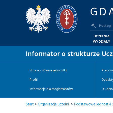
GD
Przetargi
UCZELNIA
WYDZIAŁY
Informator o strukturze Ucz
Strona główna jednostki
Pracow
Profil
Dydakt
Informacje dla magistrantów
Studen
Start
>
Organizacja uczelni
>
Podstawowe jednostki s