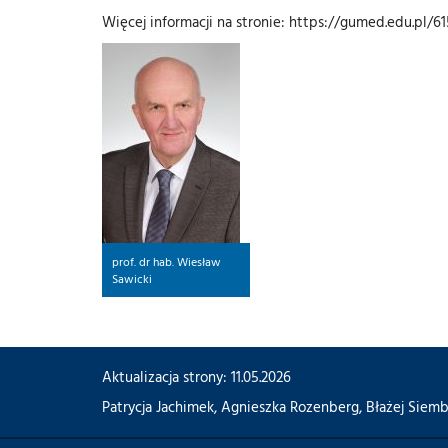
Więcej informacji na stronie: https://gumed.edu.pl/6
prof. dr hab. Wiesław
Sawicki
Aktualizacja strony: 11.05.2026
Patrycja Jachimek
,
Agnieszka Rozenberg
,
Błażej Siem