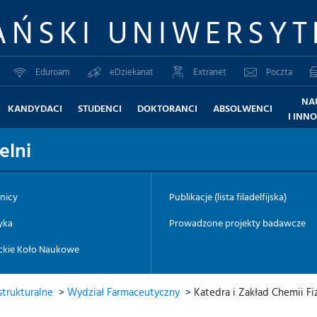
AŃSKI UNIWERSYT
Eduroam
eDziekanat
Extranet
Poczta
NA
KANDYDACI
STUDENCI
DOKTORANCI
ABSOLWENCI
I INN
elni
nicy
Publikacje (lista filadelfijska)
yka
Prowadzone projekty badawcze
ckie Koło Naukowe
trukturalne
>
Wydział Farmaceutyczny
>
Katedra i Zakład Chemii Fi