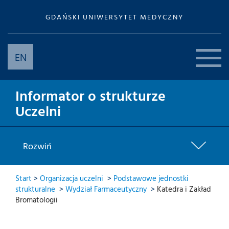
GDAŃSKI UNIWERSYTET MEDYCZNY
EN
Informator o strukturze
Uczelni
Rozwiń
Start
>
Organizacja uczelni
>
Podstawowe jednostki
strukturalne
>
Wydział Farmaceutyczny
>
Katedra i Zakład
Bromatologii