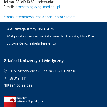
Tel./fax:
58 349 10 89 - sekretariat
E-mail:
bromatologia@gumed.edu.pl
Strona internetowa Prof. dr hab. Piotra Szefera
Aktualizacja strony: 06.06.2026
Małgorzata Grembecka
,
Katarzyna Jażdżewska
,
Eliza Knez
,
Justyna Ośko
,
Izabela Terefenko
Gdański Uniwersytet Medyczny
ul. M. Skłodowskiej-Curie 3a, 80-210 Gdańsk
58 349 11 11
NIP 584-09-55-985