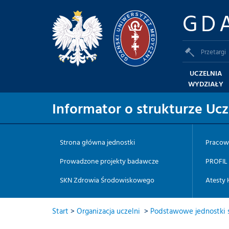
GD
Przetargi
UCZELNIA
WYDZIAŁY
Informator o strukturze Ucz
Strona główna jednostki
Pracow
Prowadzone projekty badawcze
PROFIL
SKN Zdrowia Środowiskowego
Atesty 
Start
>
Organizacja uczelni
>
Podstawowe jednostki s