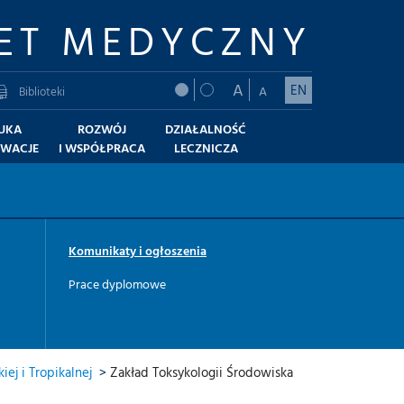
ET MEDYCZNY
A
EN
A
Biblioteki
UKA
ROZWÓJ
DZIAŁALNOŚĆ
OWACJE
I WSPÓŁPRACA
LECZNICZA
Komunikaty i ogłoszenia
Prace dyplomowe
ej i Tropikalnej
>
Zakład Toksykologii Środowiska