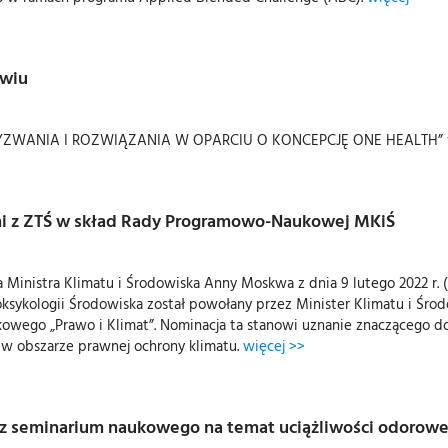
owiu
YZWANIA I ROZWIĄZANIA W OPARCIU O KONCEPCJĘ ONE HEALTH”
elni z ZTŚ w skład Rady Programowo-Naukowej MKiŚ
ia Ministra Klimatu i Środowiska Anny Moskwa z dnia 9 lutego 2022 r
Toksykologii Środowiska został powołany przez Minister Klimatu i Ś
wego „Prawo i Klimat”. Nominacja ta stanowi uznanie znaczącego dor
 w obszarze prawnej ochrony klimatu.
więcej >>
 oraz seminarium naukowego na temat uciążliwości odorowe