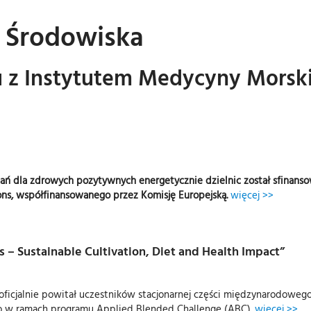
i Środowiska
z Instytutem Medycyny Morskiej
zań dla zdrowych pozytywnych energetycznie dzielnic został sfina
ons, współfinansowanego przez Komisję Europejską.
więcej >>
– Sustainable Cultivation, Diet and Health Impact”
icjalnie powitał uczestników stacjonarnej części międzynarodowego 
ego w ramach programu Applied Blended Challenge (ABC).
więcej >>