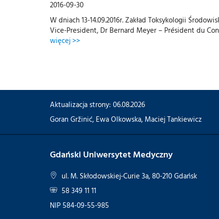
2016-09-30
W dniach 13-14.09.2016r. Zakład Toksykologii Środowi
Vice-President, Dr Bernard Meyer – Président du Conse
więcej >>
Aktualizacja strony: 06.08.2026
Goran Gržinić
,
Ewa Olkowska
,
Maciej Tankiewicz
Gdański Uniwersytet Medyczny
ul. M. Skłodowskiej-Curie 3a, 80-210 Gdańsk
58 349 11 11
NIP 584-09-55-985