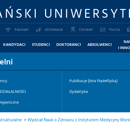
AŃSKI UNIWERSYT
Eduroam
eDziekanat
Extranet
Poczta
NA
KANDYDACI
STUDENCI
DOKTORANCI
ABSOLWENCI
I INN
elni
nicy
Publikacje (lista filadelfijska)
 DZIAŁALNOŚCI
Dydaktyka
Higieniczne
trukturalne
>
Wydział Nauk o Zdrowiu z Instytutem Medycyny Morski