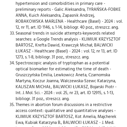
hypertension and comorbidities in primary care -
preliminary reports - Galic Aleksandra, TYRAŃSKA-FOBKE
ANNA, Kuich Aleksandra, Zapasnik Andrzej,
ROBAKOWSKA MARLENA - Healthcare (Basel) - 2024 : vol.
12, nr 11, art. ID 1146, s. 1-14, bibliogr. 40 poz., streszcz. ang.
Seasonal trends in suicide attempts-keywords related
searches: a Google Trends analysis - KLIMIUK KRZYSZTOF
BARTOSZ, Krefta Dawid, Krawczyk Michał, BALWICKI
ŁUKASZ - Healthcare (Basel) - 2024 : vol. 12, nr 13, art. ID
1273, s. 1-8, bibliogr. 31 poz., streszcz. ang.
Spectroscopic analysis of tryptophan as a potential
optical biomarker for estimating the time of death -
Gruszczyńska Emilia, Lewkowicz Aneta, Czarnomska
Martyna, Koczur Joanna, Walczewska-Szewc Katarzyna,
KALISZAN MICHAŁ, BALWICKI ŁUKASZ, Bojarski Piotr -
Int. J. Mol. Sci. - 2024 : vol. 25, nr 23, art. ID 12915, s. 1-13,
bibliogr. 31 poz., streszcz. ang.
Themes in abortion forum discussions in a restrictive
access context: qualitative and quantitative analyses -
KLIMIUK KRZYSZTOF BARTOSZ, Kot Amelia, Majcherek
Ewa, Kubiak Katarzyna B., BALWICKI ŁUKASZ - J. Med.