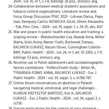
2024 : vol. 10, nr 1, s. 1-8, bibliogr. 26 poz., streszcz. ang.
Collaboration between medical students' associations and
tobacco control organizations: Literature review and
Focus Group Discussion-TFAC 2023 - Lotrean Darius, Popa
Ioan, Dempsey Caitlin, NOWICKA JULIA, Ghete Alexandra
- Tob. Prev. Cess. - 2024 : vol. 10, suppl. 1, s. 34-35, abs. A67
War and peace in public health education and training: a
scoping review - Wandschneider Lisa, Nowak Anna, Miller
Marta, Grün Anina, Namer Yudit, Bochenek Tomasz,
BALWICKI ŁUKASZ, Razum Oliver, Cunningham Colette -
BMC Public Health - 2024 : vol. 24, nr 1, art. ID 2303, s. 1-11,
bibliogr. 53 poz., streszcz. ang.
Nicotine use in Polish adolescents and sociodemographic
factors correlations - PolNicoYouth study - Miller M.,
TYRAŃSKA-FOBKE ANNA, BALWICKI ŁUKASZ - Eur. J.
Public Health - 2024 : vol. 34, suppl. 3, s. iii786-787
Online forum conversations on abortion in Poland:
navigating medical, emotional, and legal challenges -
KLIMIUK KRZYSZTOF BARTOSZ, Kot A., BALWICKI
ŁUKASZ - Eur. J. Public Health - 2024 : vol. 34, suppl. 3, s.
iii778
Tracing applications for the control of virus dispersal -