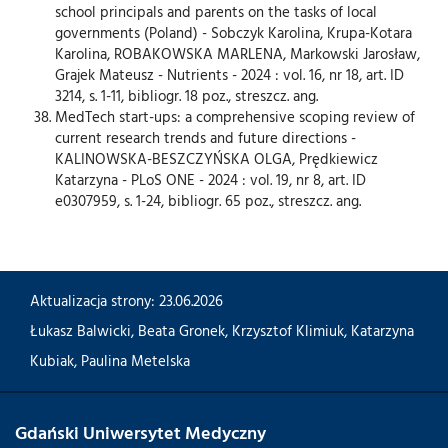
school principals and parents on the tasks of local
governments (Poland) - Sobczyk Karolina, Krupa-Kotara
Karolina, ROBAKOWSKA MARLENA, Markowski Jarosław,
Grajek Mateusz - Nutrients - 2024 : vol. 16, nr 18, art. ID
3214, s. 1-11, bibliogr. 18 poz., streszcz. ang.
MedTech start-ups: a comprehensive scoping review of
current research trends and future directions -
KALINOWSKA-BESZCZYŃSKA OLGA, Prędkiewicz
Katarzyna - PLoS ONE - 2024 : vol. 19, nr 8, art. ID
e0307959, s. 1-24, bibliogr. 65 poz., streszcz. ang.
Aktualizacja strony: 23.06.2026
Łukasz Balwicki
,
Beata Gronek
,
Krzysztof Klimiuk
,
Katarzyna
Kubiak
,
Paulina Metelska
Gdański Uniwersytet Medyczny