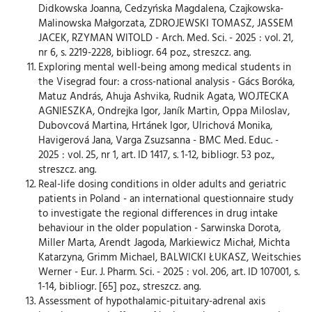
Didkowska Joanna, Cedzyńska Magdalena, Czajkowska-
Malinowska Małgorzata, ZDROJEWSKI TOMASZ, JASSEM
JACEK, RZYMAN WITOLD - Arch. Med. Sci. - 2025 : vol. 21,
nr 6, s. 2219-2228, bibliogr. 64 poz., streszcz. ang.
Exploring mental well-being among medical students in
the Visegrad four: a cross-national analysis - Gács Boróka,
Matuz András, Ahuja Ashvika, Rudnik Agata, WOJTECKA
AGNIESZKA, Ondrejka Igor, Janík Martin, Oppa Miloslav,
Dubovcová Martina, Hrtánek Igor, Ulrichová Monika,
Havigerová Jana, Varga Zsuzsanna - BMC Med. Educ. -
2025 : vol. 25, nr 1, art. ID 1417, s. 1-12, bibliogr. 53 poz.,
streszcz. ang.
Real-life dosing conditions in older adults and geriatric
patients in Poland - an international questionnaire study
to investigate the regional differences in drug intake
behaviour in the older population - Sarwinska Dorota,
Miller Marta, Arendt Jagoda, Markiewicz Michał, Michta
Katarzyna, Grimm Michael, BALWICKI ŁUKASZ, Weitschies
Werner - Eur. J. Pharm. Sci. - 2025 : vol. 206, art. ID 107001, s.
1-14, bibliogr. [65] poz., streszcz. ang.
Assessment of hypothalamic-pituitary-adrenal axis