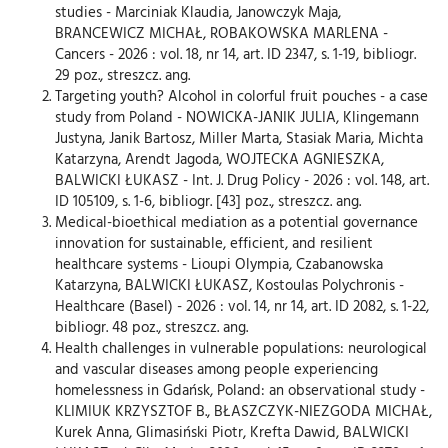
studies - Marciniak Klaudia, Janowczyk Maja,
BRANCEWICZ MICHAŁ, ROBAKOWSKA MARLENA -
Cancers - 2026 : vol. 18, nr 14, art. ID 2347, s. 1-19, bibliogr.
29 poz., streszcz. ang.
Targeting youth? Alcohol in colorful fruit pouches - a case
study from Poland - NOWICKA-JANIK JULIA, Klingemann
Justyna, Janik Bartosz, Miller Marta, Stasiak Maria, Michta
Katarzyna, Arendt Jagoda, WOJTECKA AGNIESZKA,
BALWICKI ŁUKASZ - Int. J. Drug Policy - 2026 : vol. 148, art.
ID 105109, s. 1-6, bibliogr. [43] poz., streszcz. ang.
Medical-bioethical mediation as a potential governance
innovation for sustainable, efficient, and resilient
healthcare systems - Lioupi Olympia, Czabanowska
Katarzyna, BALWICKI ŁUKASZ, Kostoulas Polychronis -
Healthcare (Basel) - 2026 : vol. 14, nr 14, art. ID 2082, s. 1-22,
bibliogr. 48 poz., streszcz. ang.
Health challenges in vulnerable populations: neurological
and vascular diseases among people experiencing
homelessness in Gdańsk, Poland: an observational study -
KLIMIUK KRZYSZTOF B., BŁASZCZYK-NIEZGODA MICHAŁ,
Kurek Anna, Glimasiński Piotr, Krefta Dawid, BALWICKI