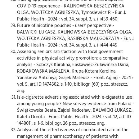
COVID-19 experience - KALINOWSKA-BESZCZYŃSKA
OLGA, WOJTECKA AGNIESZKA, Tymosiewicz P. - Eur. J.
Public Health - 2024 : vol. 34, suppl. 3, s. iii459-460
Future of nicotine pouches - users' perspective -
BALWICKI ŁUKASZ, KALINOWSKA-BESZCZYŃSKA OLGA,
WOJTECKA AGNIESZKA, BASIŃSKA MAŁGORZATA - Eur. J.
Public Health - 2024 : vol. 34, suppl. 3, s. iii444-445
Assessing seniors' satisfaction with local government
activities in physical activity promotion: a comparative
analysis - Sobczyk Karolina, Łaskawiec-Żuławińska Daria,
ROBAKOWSKA MARLENA, Krupa-Kotara Karolina,
Yanakieva Antoniya, Grajek Mateusz - Front. Aging - 2024 :
vol. 5, art. ID 1474582, s. 1-10, bibliogr. [60] poz., streszcz.
ang.
Is e-cigarette advertising associated with e-cigarette use
among young people? New survey evidence from Poland -
Świątkowska Beata, Zajdel Radosław, BALWICKI ŁUKASZ,
Kaleta Dorota - Front. Public Health - 2024 : vol. 12, art. ID
1448011, s. 1-6, bibliogr. 26 poz., streszcz. ang.
Analysis of the effectiveness of coordinated care in the
management of pharmacotherapy of patients with