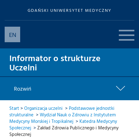
GDAŃSKI UNIWERSYTET MEDYCZNY
EN
Informator o strukturze
Uczelni
Rozwiń
Start
>
Organizacja uczelni
>
Podstawowe jednostki
strukturalne
>
Wydział Nauk o Zdrowiu z Instytutem
Medycyny Morskiej i Tropikalnej
>
Katedra Medycyny
Społecznej
>
Zakład Zdrowia Publicznego i Medycyny
Społecznej