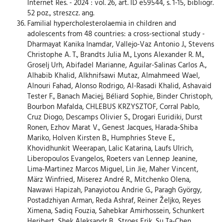
Internet Res. - 2024 : vol. 26, art. ID e59544, s. 1-15, bibliogr.
52 poz., streszcz. ang.
Familial hypercholesterolaemia in children and
adolescents from 48 countries: a cross-sectional study -
Dharmayat Kanika Inamdar, Vallejo-Vaz Antonio J., Stevens
Christophe A. T., Brandts Julia M., Lyons Alexander R. M.,
Groselj Urh, Abifadel Marianne, Aguilar-Salinas Carlos A.,
Alhabib Khalid, Alkhnifsawi Mutaz, Almahmeed Wael,
Alnouri Fahad, Alonso Rodrigo, Al-Rasadi Khalid, Ashavaid
Tester F., Banach Maciej, Béliard Sophie, Binder Christoph,
Bourbon Mafalda, CHLEBUS KRZYSZTOF, Corral Pablo,
Cruz Diogo, Descamps Olivier S., Drogari Euridiki, Durst
Ronen, Ezhov Marat V., Genest Jacques, Harada-Shiba
Mariko, Holven Kirsten B., Humphries Steve E.,
Khovidhunkit Weerapan, Lalic Katarina, Laufs Ulrich,
Liberopoulos Evangelos, Roeters van Lennep Jeanine,
Lima-Martinez Marcos Miguel, Lin Jie, Maher Vincent,
März Winfried, Miserez André R., Mitchenko Olena,
Nawawi Hapizah, Panayiotou Andrie G., Paragh György,
Postadzhiyan Arman, Reda Ashraf, Reiner Željko, Reyes
Ximena, Sadiq Fouzia, Sahebkar Amirhossein, Schunkert
Heribert, Shek Aleksandr B., Stroes Erik, Su Ta-Chen,