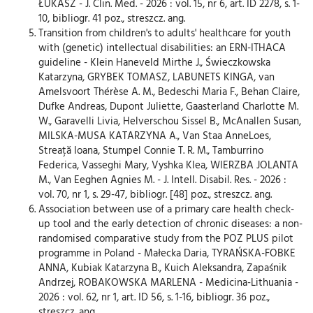
ŁUKASZ - J. Clin. Med. - 2026 : vol. 15, nr 6, art. ID 2278, s. 1-
10, bibliogr. 41 poz., streszcz. ang.
Transition from children's to adults' healthcare for youth
with (genetic) intellectual disabilities: an ERN-ITHACA
guideline - Klein Haneveld Mirthe J., Świeczkowska
Katarzyna, GRYBEK TOMASZ, LABUNETS KINGA, van
Amelsvoort Thérèse A. M., Bedeschi Maria F., Behan Claire,
Dufke Andreas, Dupont Juliette, Gaasterland Charlotte M.
W., Garavelli Livia, Helverschou Sissel B., McAnallen Susan,
MILSKA-MUSA KATARZYNA A., Van Staa AnneLoes,
Streaţă Ioana, Stumpel Connie T. R. M., Tamburrino
Federica, Vasseghi Mary, Vyshka Klea, WIERZBA JOLANTA
M., Van Eeghen Agnies M. - J. Intell. Disabil. Res. - 2026 :
vol. 70, nr 1, s. 29-47, bibliogr. [48] poz., streszcz. ang.
Association between use of a primary care health check-
up tool and the early detection of chronic diseases: a non-
randomised comparative study from the POZ PLUS pilot
programme in Poland - Małecka Daria, TYRAŃSKA-FOBKE
ANNA, Kubiak Katarzyna B., Kuich Aleksandra, Zapaśnik
Andrzej, ROBAKOWSKA MARLENA - Medicina-Lithuania -
2026 : vol. 62, nr 1, art. ID 56, s. 1-16, bibliogr. 36 poz.,
streszcz. ang.