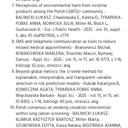
Perceptions of environmental harm from nicotine
products among the Polish LGBTQ+ community -
BALWICKI ŁUKASZ, Chawlowska E., Kaleta D., TYRAŃSKA-
FOBKE ANNA, NOWICKA JULIA, Miller M., Bloch L.,
Gustavsson K. - Eur. J. Public Health - 2025 : vol. 35, suppl.
5, abs. ID ckaf161.1956, s. v774
SMS and telephone communication as tools to reduce
missed medical appointments - Brancewicz Michał,
ROBAKOWSKA MARLENA, Śliwiński Marcin, Rystwej
Dariusz - Appl. Sci. - 2025 : vol. 15, nr 17, art. ID 9773, s. 1-16,
bibliogr. 62 poz., streszcz. ang.
Beyond global metrics: the U-smile method for
explainable, interpretable, and transparent variable
selection in risk prediction models - Kubiak Katarzyna B.,
KONIECZNA AGATA, TYRAŃSKA-FOBKE ANNA,
Więckowska Barbara - Appl. Sci. - 2025 : vol. 15, nr 15, art.
ID 8303, s. 1-16, bibliogr. 60 poz., streszcz. ang.
Polish consensus on smoking cessation intervention
within lung cancer screening - BALWICKI ŁUKASZ,
KLIMIUK KRZYSZTOF BARTOSZ, Miller Marta,
SZUROWSKA EDYTA, Kasza Natalia, BIDZIŃSKA JOANNA,