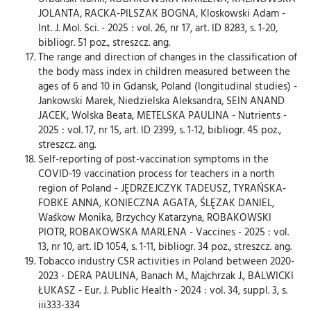
JOLANTA, RACKA-PILSZAK BOGNA, Kloskowski Adam -
Int. J. Mol. Sci. - 2025 : vol. 26, nr 17, art. ID 8283, s. 1-20,
bibliogr. 51 poz., streszcz. ang.
The range and direction of changes in the classification of
the body mass index in children measured between the
ages of 6 and 10 in Gdansk, Poland (longitudinal studies) -
Jankowski Marek, Niedzielska Aleksandra, SEIN ANAND
JACEK, Wolska Beata, METELSKA PAULINA - Nutrients -
2025 : vol. 17, nr 15, art. ID 2399, s. 1-12, bibliogr. 45 poz.,
streszcz. ang.
Self-reporting of post-vaccination symptoms in the
COVID-19 vaccination process for teachers in a north
region of Poland - JĘDRZEJCZYK TADEUSZ, TYRAŃSKA-
FOBKE ANNA, KONIECZNA AGATA, ŚLĘZAK DANIEL,
Waśkow Monika, Brzychcy Katarzyna, ROBAKOWSKI
PIOTR, ROBAKOWSKA MARLENA - Vaccines - 2025 : vol.
13, nr 10, art. ID 1054, s. 1-11, bibliogr. 34 poz., streszcz. ang.
Tobacco industry CSR activities in Poland between 2020-
2023 - DERA PAULINA, Banach M., Majchrzak J., BALWICKI
ŁUKASZ - Eur. J. Public Health - 2024 : vol. 34, suppl. 3, s.
iii333-334