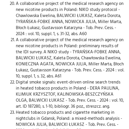
A collaborative project of the medical research agency on
new nicotine products in Poland: NIKO study protocol -
Chawlowska Ewelina, BALWICKI ŁUKASZ, Kaleta Dorota,
TYRAŃSKA-FOBKE ANNA, NOWICKA JULIA, Miller Marta,
Błoch Łukasz, Gustavsson Katarzyna - Tob. Prev. Cess. -
2024 : vol. 10, suppl. 1, s. 31-32, abs. A60
A collaborative project of the medical research agency on
new nicotine products in Poland: preliminary results of
the IDI survey. A NIKO study - TYRAŃSKA-FOBKE ANNA,
BALWICKI ŁUKASZ, Kaleta Dorota, Chawłowska Ewelina,
KONIECZNA AGATA, NOWICKA JULIA, Miller Marta, Błoch
Łukasz, Gustavsson Katarzyna - Tob. Prev. Cess. - 2024 : vol.
10, suppl. 1, s. 32, abs. A61
Digital smoke signals: event-driven online search trends
in heated tobacco products in Poland - DERA PAULINA,
KLIMIUK KRZYSZTOF, KALINOWSKA-BESZCZYŃSKA
OLGA, BALWICKI ŁUKASZ - Tob. Prev. Cess. - 2024 : vol. 10,
art. ID 187280, s. 1-10, bibliogr. 36 poz., streszcz. ang.
Heated tobacco products and cigarette marketing in
nightclubs in Gdansk, Poland: a mixed-methods analysis -
NOWICKA JULIA, BALWICKI ŁUKASZ - Tob. Prev. Cess. -