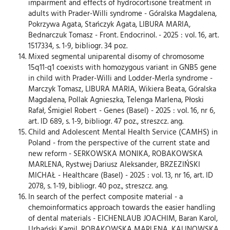
impairment and effects of hydrocortisone treatment in
adults with Prader-Willi syndrome - Góralska Magdalena,
Pokrzywa Agata, Stańczyk Agata, LIBURA MARIA,
Bednarczuk Tomasz - Front. Endocrinol. - 2025 : vol. 16, art.
1517334, s. 1-9, bibliogr. 34 poz.
Mixed segmental uniparental disomy of chromosome
15q11-q1 coexists with homozygous variant in GNB5 gene
in child with Prader-Willi and Lodder-Merla syndrome -
Marczyk Tomasz, LIBURA MARIA, Wikiera Beata, Góralska
Magdalena, Pollak Agnieszka, Telenga Marlena, Płoski
Rafał, Śmigiel Robert - Genes (Basel) - 2025 : vol. 16, nr 6,
art. ID 689, s. 1-9, bibliogr. 47 poz., streszcz. ang.
Child and Adolescent Mental Health Service (CAMHS) in
Poland - from the perspective of the current state and
new reform - SERKOWSKA MONIKA, ROBAKOWSKA
MARLENA, Rystwej Dariusz Aleksander, BRZEZIŃSKI
MICHAŁ - Healthcare (Basel) - 2025 : vol. 13, nr 16, art. ID
2078, s. 1-19, bibliogr. 40 poz., streszcz. ang.
In search of the perfect composite material - a
chemoinformatics approach towards the easier handling
of dental materials - EICHENLAUB JOACHIM, Baran Karol,
Urbański Kamil, ROBAKOWSKA MARLENA, KALINOWSKA