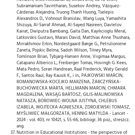
Subramaniam Tavintharan, Susekov Andrey, Vázquez-
Cárdenas Alejandra, Truong Thanh Huong, Tselepis
Alexandros D., Vohnout Branislav, Wang Luya, Yamashita
Shizuya, Al-Sarraf Ahmad, Al-Sayed Nasreen, Davletov
Kairat, Dwiputra Bambang, Gaita Dan, Kayikcioglu Meral,
Latkovskis Gustavs, Marais David, Matthias Anne Thushara,
Mirrakhimov Erkin, Nordestgaard Børge G., Petrulioniene
Zaneta, Pojskic Belma, Sadoh Wilson, Tilney Myra,
Tomlinson Brian, Tybjarg-Hansen Anne, Viigimaa Margus,
Catapano Alberico L., Freiberger Tomas, Hovingh G. Kees,
Mata Pedro, Soran Handrean, Raal Frederick, Waty Gerald
F., Santos Raul, Ray Kausik K., i in., PAJKOWSKI MARCIN,
ROMANOWSKA-KOCEJKO MARZENA, ŻARCZYŃSKA-
BUCHOWIECKA MARTA, HELLMANN MARCIN, CHMARA
MAGDALENA, WASĄG BARTOSZ, GILIS-MALINOWSKA
NATASZA, BOROWIEC-WOLNA JUSTYNA, CHLEBUS
IZABELA, WOJTECKA AGNIESZKA, ZDROJEWSKI TOMASZ,
MYŚLIWIEC MAŁGORZATA, HENNIG MATYLDA - Lancet -
2024 : vol. 403, nr 10421, s. 55-66, bibliogr. 36 poz., streszcz.
ang.
Nutrition in Educational Institutions - the perspective of