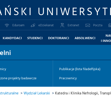
AŃSKI UNIWERSYT
Eduroam
eDziekanat
Extranet
Poczta
NA
KANDYDACI
STUDENCI
DOKTORANCI
ABSOLWENCI
I INN
elni
nicy
Publikacje (lista filadelfijska)
zone projekty badawcze
Pracownicy
trukturalne
>
Wydział Lekarski
>
Katedra i Klinika Nefrologii, Tran