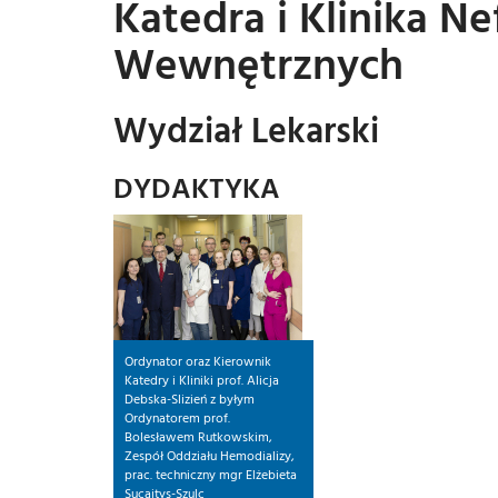
Katedra i Klinika Ne
Wewnętrznych
Wydział Lekarski
DYDAKTYKA
Ordynator oraz Kierownik
Katedry i Kliniki prof. Alicja
Debska-Slizień z byłym
Ordynatorem prof.
Bolesławem Rutkowskim,
Zespół Oddziału Hemodializy,
prac. techniczny mgr Elżebieta
Sucajtys-Szulc