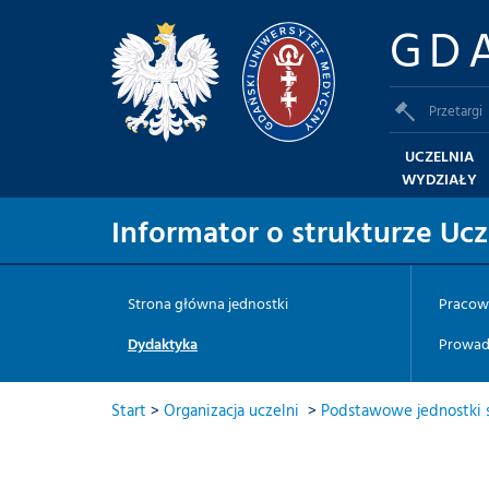
GD
Przetargi
UCZELNIA
WYDZIAŁY
Informator o strukturze Ucz
Strona główna jednostki
Pracow
Dydaktyka
Prowad
Start
>
Organizacja uczelni
>
Podstawowe jednostki s