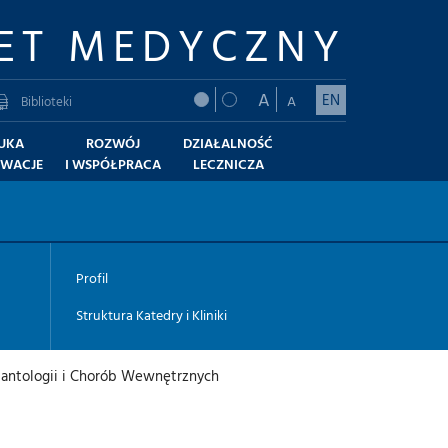
ET MEDYCZNY
A
EN
A
Biblioteki
UKA
ROZWÓJ
DZIAŁALNOŚĆ
OWACJE
I WSPÓŁPRACA
LECZNICZA
Profil
Struktura Katedry i Kliniki
splantologii i Chorób Wewnętrznych