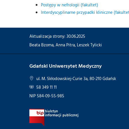
Postępy w nefrologii (fakultet)
Interdyscyplinarne przypadki kliniczne (fakulte
Aktualizacja strony: 30.06.2025
Beata Bzoma
,
Anna Pitra
,
Leszek Tylicki
Gdański Uniwersytet Medyczny
ul. M. Skłodowskiej-Curie 3a, 80-210 Gdańsk
58 349 11 11
NIP 584-09-55-985