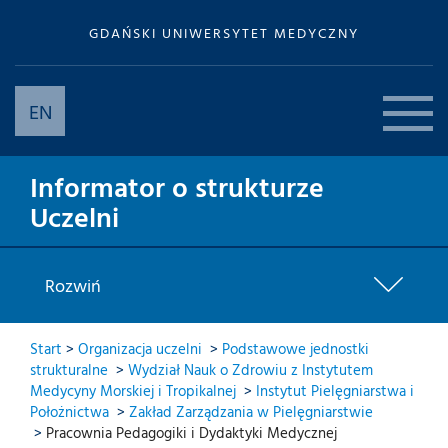
GDAŃSKI UNIWERSYTET MEDYCZNY
EN
Informator o strukturze
Uczelni
Rozwiń
Start
>
Organizacja uczelni
>
Podstawowe jednostki
strukturalne
>
Wydział Nauk o Zdrowiu z Instytutem
Medycyny Morskiej i Tropikalnej
>
Instytut Pielęgniarstwa i
Położnictwa
>
Zakład Zarządzania w Pielęgniarstwie
>
Pracownia Pedagogiki i Dydaktyki Medycznej