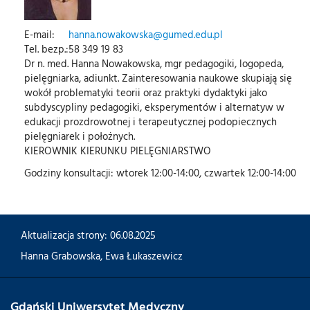
E-mail:
hanna.nowakowska@gumed.edu.pl
Tel. bezp.:
58 349 19 83
Dr n. med. Hanna Nowakowska, mgr pedagogiki, logopeda,
pielęgniarka, adiunkt. Zainteresowania naukowe skupiają się
wokół problematyki teorii oraz praktyki dydaktyki jako
subdyscypliny pedagogiki, eksperymentów i alternatyw w
edukacji prozdrowotnej i terapeutycznej podopiecznych
pielęgniarek i położnych.
KIEROWNIK KIERUNKU PIELĘGNIARSTWO
Godziny konsultacji: wtorek 12:00-14:00, czwartek 12:00-14:00
Aktualizacja strony: 06.08.2025
Hanna Grabowska
,
Ewa Łukaszewicz
Gdański Uniwersytet Medyczny