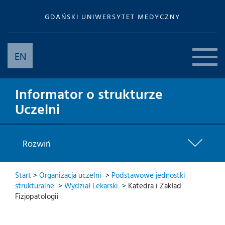
GDAŃSKI UNIWERSYTET MEDYCZNY
EN
Informator o strukturze
Uczelni
Rozwiń
Start
>
Organizacja uczelni
>
Podstawowe jednostki
strukturalne
>
Wydział Lekarski
>
Katedra i Zakład
Fizjopatologii