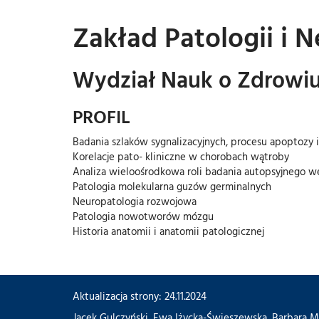
Zakład Patologii i 
Wydział Nauk o Zdrowiu 
PROFIL
Badania szlaków sygnalizacyjnych, procesu apoptozy i
Korelacje pato- kliniczne w chorobach wątroby
Analiza wieloośrodkowa roli badania autopsyjnego 
Patologia molekularna guzów germinalnych
Neuropatologia rozwojowa
Patologia nowotworów mózgu
Historia anatomii i anatomii patologicznej
Aktualizacja strony: 24.11.2024
Jacek Gulczyński
,
Ewa Iżycka-Świeszewska
,
Barbara M