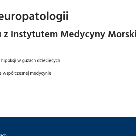
Neuropatologii
z Instytutem Medycyny Morskiej
 hipoksji w guzach dziecięcych
we współczesnej medycynie
ach