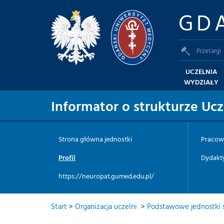
GD
Przetargi
UCZELNIA
WYDZIAŁY
Informator o strukturze Ucz
Strona główna jednostki
Pracow
Profil
Dydakt
https://neuropat.gumed.edu.pl/
Start
>
Organizacja uczelni
>
Podstawowe jednostki s