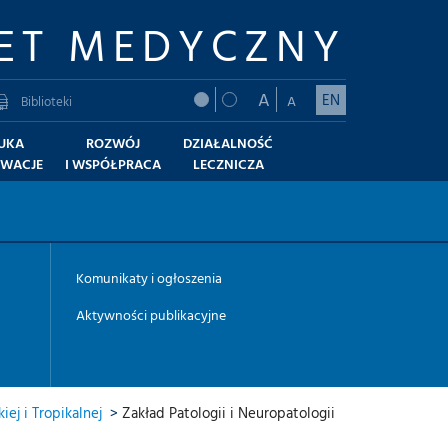
ET MEDYCZNY
A
EN
A
Biblioteki
UKA
ROZWÓJ
DZIAŁALNOŚĆ
OWACJE
I WSPÓŁPRACA
LECZNICZA
Komunikaty i ogłoszenia
Aktywności publikacyjne
ej i Tropikalnej
>
Zakład Patologii i Neuropatologii