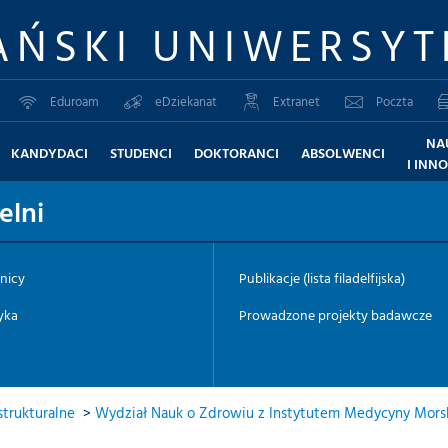
AŃSKI UNIWERSYT
Eduroam
eDziekanat
Extranet
Poczta
NA
KANDYDACI
STUDENCI
DOKTORANCI
ABSOLWENCI
I INN
elni
nicy
Publikacje (lista filadelfijska)
yka
Prowadzone projekty badawcze
trukturalne
>
Wydział Nauk o Zdrowiu z Instytutem Medycyny Morski