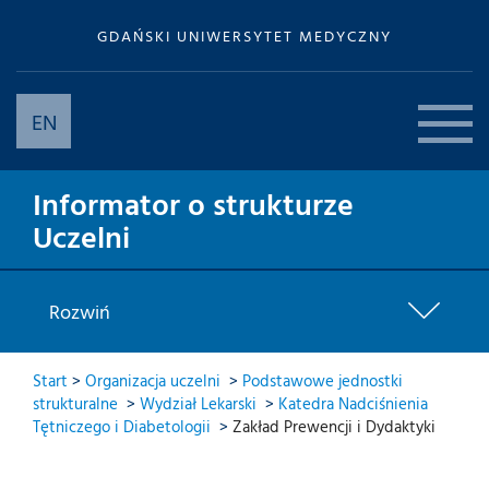
GDAŃSKI UNIWERSYTET MEDYCZNY
EN
Informator o strukturze
Uczelni
Rozwiń
Start
>
Organizacja uczelni
>
Podstawowe jednostki
strukturalne
>
Wydział Lekarski
>
Katedra Nadciśnienia
Tętniczego i Diabetologii
>
Zakład Prewencji i Dydaktyki