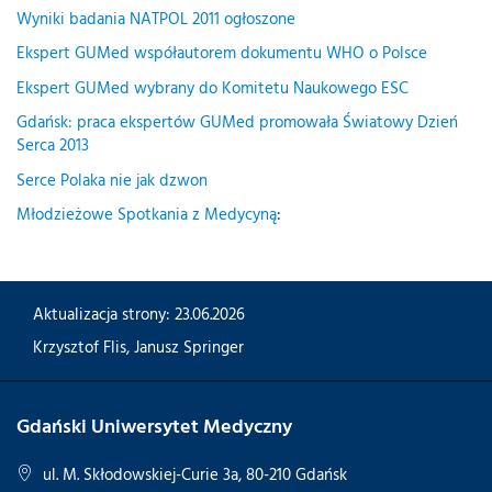
Wyniki badania NATPOL 2011 ogłoszone
Ekspert GUMed współautorem dokumentu WHO o Polsce
Ekspert GUMed wybrany do Komitetu Naukowego ESC
Gdańsk: praca ekspertów GUMed promowała Światowy Dzień
Serca 2013
Serce Polaka nie jak dzwon
Młodzieżowe Spotkania z Medycyną
:
Aktualizacja strony: 23.06.2026
Krzysztof Flis
,
Janusz Springer
Gdański Uniwersytet Medyczny
ul. M. Skłodowskiej-Curie 3a, 80-210 Gdańsk