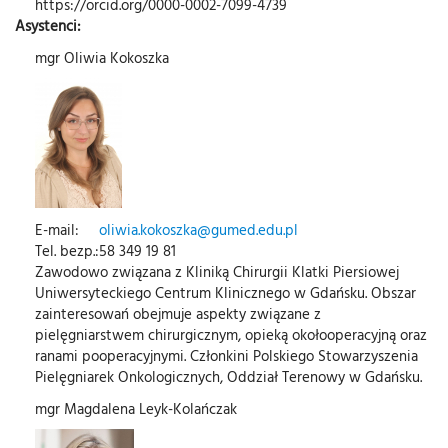
https://orcid.org/0000-0002-7099-4739
Asystenci:
mgr Oliwia Kokoszka
E-mail:
oliwia.kokoszka@gumed.edu.pl
Tel. bezp.:
58 349 19 81
Zawodowo związana z Kliniką Chirurgii Klatki Piersiowej
Uniwersyteckiego Centrum Klinicznego w Gdańsku. Obszar
zainteresowań obejmuje aspekty związane z
pielęgniarstwem chirurgicznym, opieką okołooperacyjną oraz
ranami pooperacyjnymi. Członkini Polskiego Stowarzyszenia
Pielęgniarek Onkologicznych, Oddział Terenowy w Gdańsku.
mgr Magdalena Leyk-Kolańczak