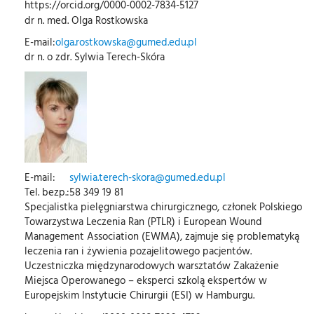
https://orcid.org/0000-0002-7834-5127
dr n. med. Olga Rostkowska
E-mail:
olga.rostkowska@gumed.edu.pl
dr n. o zdr. Sylwia Terech-Skóra
E-mail:
sylwia.terech-skora@gumed.edu.pl
Tel. bezp.:
58 349 19 81
Specjalistka pielęgniarstwa chirurgicznego, członek Polskiego
Towarzystwa Leczenia Ran (PTLR) i European Wound
Management Association (EWMA), zajmuje się problematyką
leczenia ran i żywienia pozajelitowego pacjentów.
Uczestniczka międzynarodowych warsztatów Zakażenie
Miejsca Operowanego – eksperci szkolą ekspertów w
Europejskim Instytucie Chirurgii (ESI) w Hamburgu.