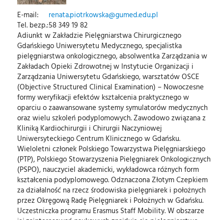
E-mail:
renata.piotrkowska@gumed.edu.pl
Tel. bezp.:
58 349 19 82
Adiunkt w Zakładzie Pielęgniarstwa Chirurgicznego
Gdańskiego Uniwersytetu Medycznego, specjalistka
pielęgniarstwa onkologicznego, absolwentka Zarządzania w
Zakładach Opieki Zdrowotnej w Instytucie Organizacji i
Zarządzania Uniwersytetu Gdańskiego, warsztatów OSCE
(Objective Structured Clinical Examination) – Nowoczesne
formy weryfikacji efektów kształcenia praktycznego w
oparciu o zaawansowane systemy symulatorów medycznych
oraz wielu szkoleń podyplomowych. Zawodowo związana z
Kliniką Kardiochirurgii i Chirurgii Naczyniowej
Uniwersyteckiego Centrum Klinicznego w Gdańsku.
Wieloletni członek Polskiego Towarzystwa Pielęgniarskiego
(PTP), Polskiego Stowarzyszenia Pielęgniarek Onkologicznych
(PSPO), nauczyciel akademicki, wykładowca różnych form
kształcenia podyplomowego. Odznaczona Złotym Czepkiem
za działalność na rzecz środowiska pielęgniarek i położnych
przez Okręgową Radę Pielęgniarek i Położnych w Gdańsku.
Uczestniczka programu Erasmus Staff Mobility. W obszarze