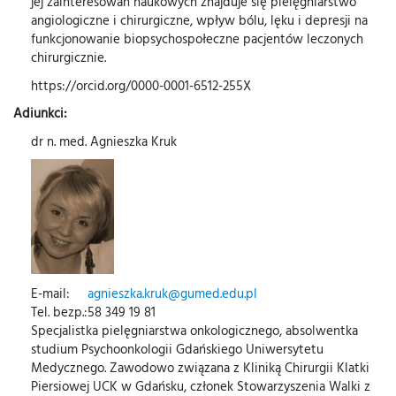
jej zainteresowań naukowych znajduje się pielęgniarstwo
angiologiczne i chirurgiczne, wpływ bólu, lęku i depresji na
funkcjonowanie biopsychospołeczne pacjentów leczonych
chirurgicznie.
https://orcid.org/0000-0001-6512-255X
Adiunkci:
dr n. med. Agnieszka Kruk
E-mail:
agnieszka.kruk@gumed.edu.pl
Tel. bezp.:
58 349 19 81
Specjalistka pielęgniarstwa onkologicznego, absolwentka
studium Psychoonkologii Gdańskiego Uniwersytetu
Medycznego. Zawodowo związana z Kliniką Chirurgii Klatki
Piersiowej UCK w Gdańsku, członek Stowarzyszenia Walki z