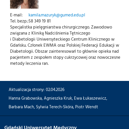
E-mail:
kamila.mazuryk@gumed.edu.pl
Tel. bezp.:
58 349 19 81
Specjalistka pielęgniarstwa chirurgicznego. Zawodowo
związana z Kliniką Nadciśnienia Tętniczego
i Diabetologii Uniwersyteckiego Centrum Klinicznego w
Gdańsku. Członek EWMA oraz Polskiej Federacji Edukacji w
Diabetologii. Obszar zainteresowań to głównie opieka nad
pacjentem z zespołem stopy cukrzycowej oraz nowoczesne
metody leczenia ran.
Aktualizacja strony: 02.04.2026
Hanna Grabowska
,
Agnieszka Kruk
,
Ewa Łukaszewicz
,
Barbara Mach
,
Sylwia Terech-Skóra
,
Piotr Wendt
Gdański Uniwersytet Medyczny