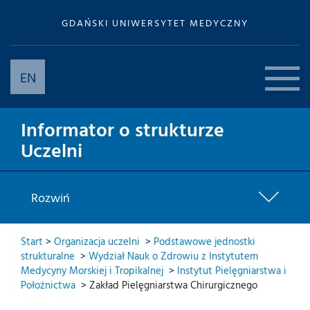
GDAŃSKI UNIWERSYTET MEDYCZNY
EN
Informator o strukturze
Uczelni
Rozwiń
Start
>
Organizacja uczelni
>
Podstawowe jednostki
strukturalne
>
Wydział Nauk o Zdrowiu z Instytutem
Medycyny Morskiej i Tropikalnej
>
Instytut Pielęgniarstwa i
Położnictwa
>
Zakład Pielęgniarstwa Chirurgicznego