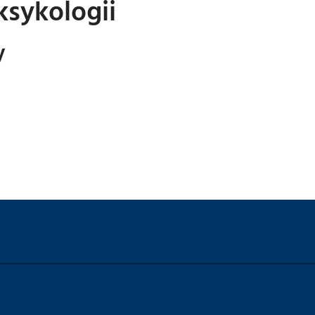
ksykologii
y