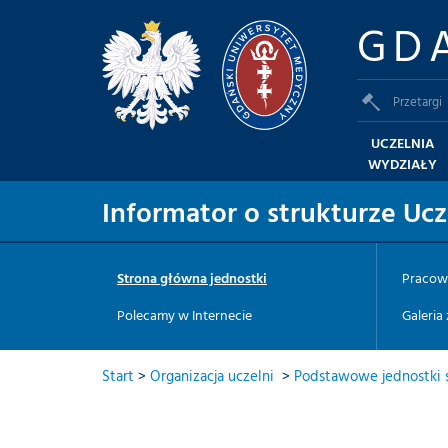
GD
Przetargi
UCZELNIA
WYDZIAŁY
Informator o strukturze Ucz
Strona główna jednostki
Pracow
Polecamy w Internecie
Galeria
Start
>
Organizacja uczelni
>
Podstawowe jednostki s