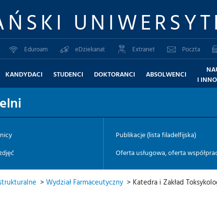
AŃSKI UNIWERSYT
Eduroam
eDziekanat
Extranet
Poczta
NA
KANDYDACI
STUDENCI
DOKTORANCI
ABSOLWENCI
I INN
elni
nicy
Publikacje (lista filadelfijska)
 zdjęć
Oferta usługowa, oferta współpra
trukturalne
>
Wydział Farmaceutyczny
>
Katedra i Zakład Toksykolo