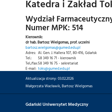
Katedra i Zakład To
Wydział Farmaceutyczn
Numer MPK: 514
Kierownik:
dr hab. Bartosz Wielgomas, prof. uczelni
bartosz.wielgomas@gumed.edu.pl
Adres:
Al. Gen. J. Hallera 107, 80-416, Gdańsk
Tel.:
58 349 16 71 - kierownik
Tel./fax:
58 349 16 75 - sekretariat
E-mail:
toks@gumed.edu.pl
Aktualizacja strony: 03.02.2026
Małgorzata Wacławik
,
Bartosz Wielgomas
Gdański Uniwersytet Medyczny