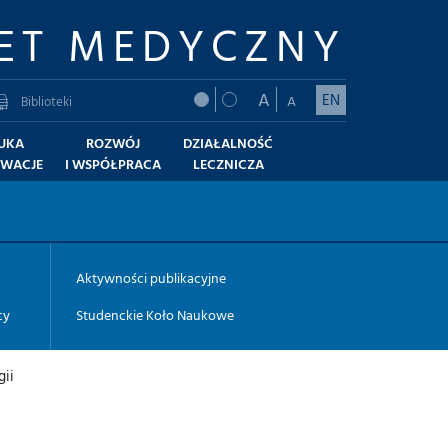
ET MEDYCZNY
A
EN
A
Biblioteki
UKA
ROZWÓJ
DZIAŁALNOŚĆ
OWACJE
I WSPÓŁPRACA
LECZNICZA
Aktywności publikacyjne
cy
Studenckie Koło Naukowe
gii