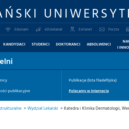
AŃSKI UNIWERSYT
Eduroam
eDziekanat
Extranet
Poczta
NA
KANDYDACI
STUDENCI
DOKTORANCI
ABSOLWENCI
I INN
elni
nicy
Publikacje (lista filadelfijska)
ści publikacyjne
Polecamy w Internecie
trukturalne
>
Wydział Lekarski
>
Katedra i Klinika Dermatologii, Wen