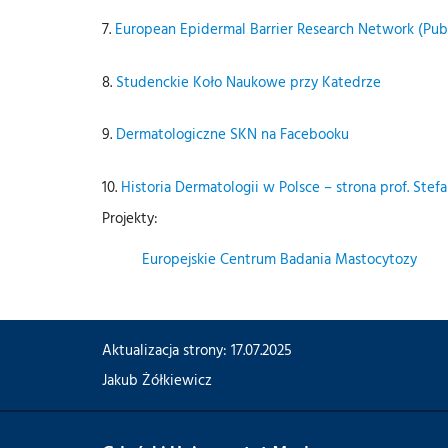
7.
European Epidermal Barrier Research Network (Pu
8.
Studenckie Koło Naukowe przy Katedrze
9.
Dermatologiczne SKN na Facebooku
10.
Historia Dermatologii w Polsce – strona prof. Stefa
Projekty:
Europejskie Centrum Badania Mastocytozy
Aktualizacja strony: 17.07.2025
Jakub Żółkiewicz