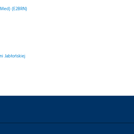
bMed)
(E2BRN)
ni Jabłońskiej