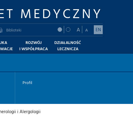
ET MEDYCZNY
A
EN
A
Biblioteki
UKA
ROZWÓJ
DZIAŁALNOŚĆ
OWACJE
I WSPÓŁPRACA
LECZNICZA
Profil
erologii i Alergologii