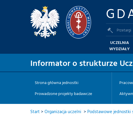
GD
Przetargi
UCZELNIA
WYDZIAŁY
Informator o strukturze Ucz
Strona główna jednostki
Pracow
Prowadzone projekty badawcze
Aktywno
Start
>
Organizacja uczelni
>
Podstawowe jednostki s