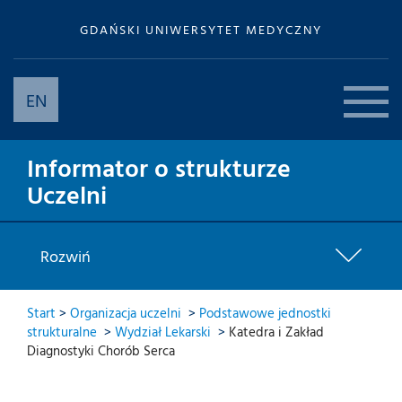
GDAŃSKI UNIWERSYTET MEDYCZNY
EN
Informator o strukturze
Uczelni
Rozwiń
Start
>
Organizacja uczelni
>
Podstawowe jednostki
strukturalne
>
Wydział Lekarski
>
Katedra i Zakład
Diagnostyki Chorób Serca