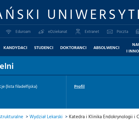
AŃSKI UNIWERSYT
Eduroam
eDziekanat
Extranet
Poczta
NA
KANDYDACI
STUDENCI
DOKTORANCI
ABSOLWENCI
I INN
elni
je (lista filadelfijska)
Profil
trukturalne
>
Wydział Lekarski
>
Katedra i Klinika Endokrynologii 