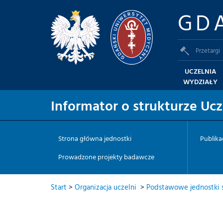
GD
Przetargi
UCZELNIA
WYDZIAŁY
Informator o strukturze Ucz
Strona główna jednostki
Publikac
Prowadzone projekty badawcze
Start
>
Organizacja uczelni
>
Podstawowe jednostki s