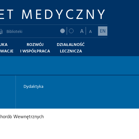
ET MEDYCZNY
A
EN
A
Biblioteki
UKA
ROZWÓJ
DZIAŁALNOŚĆ
OWACJE
I WSPÓŁPRACA
LECZNICZA
Dydaktyka
i Chorób Wewnętrznych