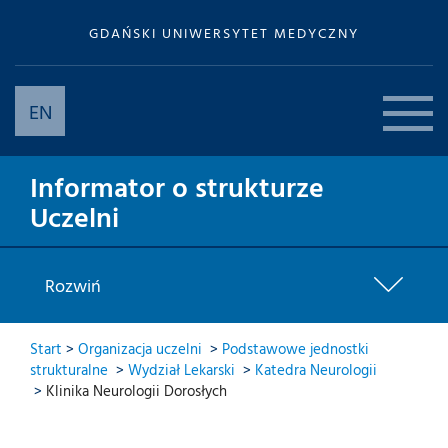
GDAŃSKI UNIWERSYTET MEDYCZNY
EN
Informator o strukturze
Uczelni
Rozwiń
Start
>
Organizacja uczelni
>
Podstawowe jednostki
strukturalne
>
Wydział Lekarski
>
Katedra Neurologii
>
Klinika Neurologii Dorosłych