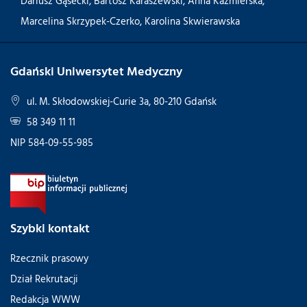
Dariusz Gąsecki
,
Bartosz Karaszewski
,
Anna Kaźmierska
,
Marcelina Skrzypek-Czerko
,
Karolina Skwierawska
Gdański Uniwersytet Medyczny
ul. M. Skłodowskiej-Curie 3a, 80-210 Gdańsk
58 349 11 11
NIP 584-09-55-985
Szybki kontakt
Rzecznik prasowy
Dział Rekrutacji
Redakcja WWW