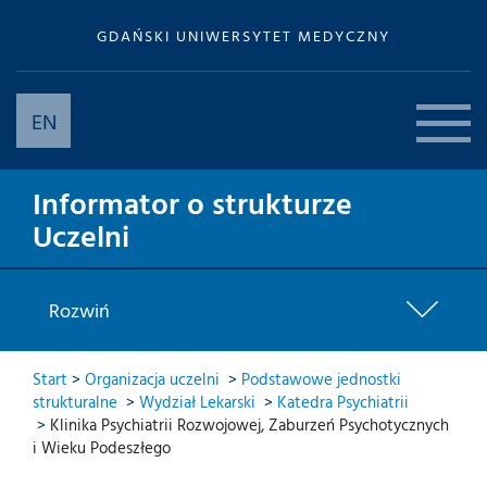
GDAŃSKI UNIWERSYTET MEDYCZNY
EN
Informator o strukturze
Uczelni
Rozwiń
Start
>
Organizacja uczelni
>
Podstawowe jednostki
strukturalne
>
Wydział Lekarski
>
Katedra Psychiatrii
>
Klinika Psychiatrii Rozwojowej, Zaburzeń Psychotycznych
i Wieku Podeszłego