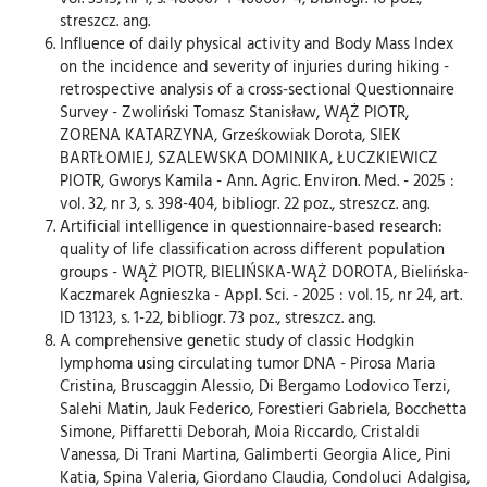
streszcz. ang.
Influence of daily physical activity and Body Mass Index
on the incidence and severity of injuries during hiking -
retrospective analysis of a cross-sectional Questionnaire
Survey - Zwoliński Tomasz Stanisław, WĄŻ PIOTR,
ZORENA KATARZYNA, Grześkowiak Dorota, SIEK
BARTŁOMIEJ, SZALEWSKA DOMINIKA, ŁUCZKIEWICZ
PIOTR, Gworys Kamila - Ann. Agric. Environ. Med. - 2025 :
vol. 32, nr 3, s. 398-404, bibliogr. 22 poz., streszcz. ang.
Artificial intelligence in questionnaire-based research:
quality of life classification across different population
groups - WĄŻ PIOTR, BIELIŃSKA-WĄŻ DOROTA, Bielińska-
Kaczmarek Agnieszka - Appl. Sci. - 2025 : vol. 15, nr 24, art.
ID 13123, s. 1-22, bibliogr. 73 poz., streszcz. ang.
A comprehensive genetic study of classic Hodgkin
lymphoma using circulating tumor DNA - Pirosa Maria
Cristina, Bruscaggin Alessio, Di Bergamo Lodovico Terzi,
Salehi Matin, Jauk Federico, Forestieri Gabriela, Bocchetta
Simone, Piffaretti Deborah, Moia Riccardo, Cristaldi
Vanessa, Di Trani Martina, Galimberti Georgia Alice, Pini
Katia, Spina Valeria, Giordano Claudia, Condoluci Adalgisa,