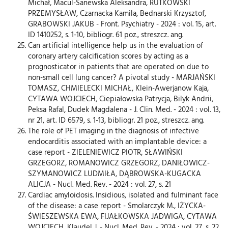
Michał, Macul-Sanewska Aleksandra, RUTKOWSKI
PRZEMYSŁAW, Czarnacka Kamila, Bednarski Krzysztof,
GRABOWSKI JAKUB - Front. Psychiatry - 2024 : vol. 15, art.
ID 1410252, s. 1-10, bibliogr. 61 poz., streszcz. ang.
Can artificial intelligence help us in the evaluation of
coronary artery calcification scores by acting as a
prognosticator in patients that are operated on due to
non-small cell lung cancer? A pivotal study - MARJAŃSKI
TOMASZ, CHMIELECKI MICHAŁ, Klein-Awerjanow Kaja,
CYTAWA WOJCIECH, Ciepiałowska Patrycja, Bilyk Andrii,
Peksa Rafal, Dudek Magdalena - J. Clin. Med. - 2024 : vol. 13,
nr 21, art. ID 6579, s. 1-13, bibliogr. 21 poz., streszcz. ang.
The role of PET imaging in the diagnosis of infective
endocarditis associated with an implantable device: a
case report - ZIELENIEWICZ PIOTR, SŁAWIŃSKI
GRZEGORZ, ROMANOWICZ GRZEGORZ, DANIŁOWICZ-
SZYMANOWICZ LUDMIŁA, DĄBROWSKA-KUGACKA
ALICJA - Nucl. Med. Rev. - 2024 : vol. 27, s. 21
Cardiac amyloidosis. Insidious, isolated and fulminant face
of the disease: a case report - Smolarczyk M., IŻYCKA-
ŚWIESZEWSKA EWA, FIJAŁKOWSKA JADWIGA, CYTAWA
WOJCIECH, Klaudel J. - Nucl. Med. Rev. - 2024 : vol. 27, s. 22