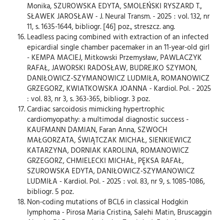
Monika, SZUROWSKA EDYTA, SMOLEŃSKI RYSZARD T.,
SŁAWEK JAROSŁAW - J. Neural Transm. - 2025 : vol. 132, nr
11, s. 1635-1644, bibliogr. [46] poz., streszcz. ang.
Leadless pacing combined with extraction of an infected
epicardial single chamber pacemaker in an 11-year-old girl
- KEMPA MACIEJ, Mitkowski Przemysław, PAWLACZYK
RAFAŁ, JAWORSKI RADOSŁAW, BUDREJKO SZYMON,
DANIŁOWICZ-SZYMANOWICZ LUDMIŁA, ROMANOWICZ
GRZEGORZ, KWIATKOWSKA JOANNA - Kardiol. Pol. - 2025
: vol. 83, nr 3, s. 363-365, bibliogr. 3 poz.
Cardiac sarcoidosis mimicking hypertrophic
cardiomyopathy: a multimodal diagnostic success -
KAUFMANN DAMIAN, Faran Anna, SZWOCH
MAŁGORZATA, ŚWIĄTCZAK MICHAŁ, SIENKIEWICZ
KATARZYNA, DORNIAK KAROLINA, ROMANOWICZ
GRZEGORZ, CHMIELECKI MICHAŁ, PĘKSA RAFAŁ,
SZUROWSKA EDYTA, DANIŁOWICZ-SZYMANOWICZ
LUDMIŁA - Kardiol. Pol. - 2025 : vol. 83, nr 9, s. 1085-1086,
bibliogr. 5 poz.
Non-coding mutations of BCL6 in classical Hodgkin
lymphoma - Pirosa Maria Cristina, Salehi Matin, Bruscaggin