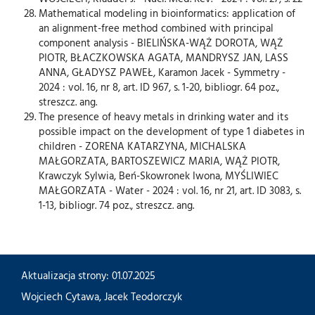
Mathematical modeling in bioinformatics: application of
an alignment-free method combined with principal
component analysis - BIELIŃSKA-WĄŻ DOROTA, WĄŻ
PIOTR, BŁACZKOWSKA AGATA, MANDRYSZ JAN, LASS
ANNA, GŁADYSZ PAWEŁ, Karamon Jacek - Symmetry -
2024 : vol. 16, nr 8, art. ID 967, s. 1-20, bibliogr. 64 poz.,
streszcz. ang.
The presence of heavy metals in drinking water and its
possible impact on the development of type 1 diabetes in
children - ZORENA KATARZYNA, MICHALSKA
MAŁGORZATA, BARTOSZEWICZ MARIA, WĄŻ PIOTR,
Krawczyk Sylwia, Beń-Skowronek Iwona, MYŚLIWIEC
MAŁGORZATA - Water - 2024 : vol. 16, nr 21, art. ID 3083, s.
1-13, bibliogr. 74 poz., streszcz. ang.
Aktualizacja strony: 01.07.2025
Wojciech Cytawa
,
Jacek Teodorczyk