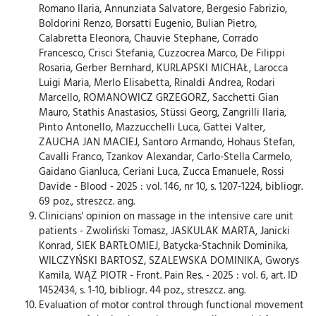
Romano Ilaria, Annunziata Salvatore, Bergesio Fabrizio,
Boldorini Renzo, Borsatti Eugenio, Bulian Pietro,
Calabretta Eleonora, Chauvie Stephane, Corrado
Francesco, Crisci Stefania, Cuzzocrea Marco, De Filippi
Rosaria, Gerber Bernhard, KURLAPSKI MICHAŁ, Larocca
Luigi Maria, Merlo Elisabetta, Rinaldi Andrea, Rodari
Marcello, ROMANOWICZ GRZEGORZ, Sacchetti Gian
Mauro, Stathis Anastasios, Stüssi Georg, Zangrilli Ilaria,
Pinto Antonello, Mazzucchelli Luca, Gattei Valter,
ZAUCHA JAN MACIEJ, Santoro Armando, Hohaus Stefan,
Cavalli Franco, Tzankov Alexandar, Carlo-Stella Carmelo,
Gaidano Gianluca, Ceriani Luca, Zucca Emanuele, Rossi
Davide - Blood - 2025 : vol. 146, nr 10, s. 1207-1224, bibliogr.
69 poz., streszcz. ang.
Clinicians' opinion on massage in the intensive care unit
patients - Zwoliński Tomasz, JASKULAK MARTA, Janicki
Konrad, SIEK BARTŁOMIEJ, Batycka-Stachnik Dominika,
WILCZYŃSKI BARTOSZ, SZALEWSKA DOMINIKA, Gworys
Kamila, WĄŻ PIOTR - Front. Pain Res. - 2025 : vol. 6, art. ID
1452434, s. 1-10, bibliogr. 44 poz., streszcz. ang.
Evaluation of motor control through functional movement