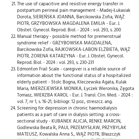
The use of capacitive and resistive energy transfer in
postpartum perineal pain management - Madej-Łukasiak
Dorota, SIEREŃSKA JOANNA, Barcikowska Zofia, WĄŻ
PIOTR, GRZYBOWSKA MAGDALENA EMILIA - Eur. J.
Obstet. Gynecol. Reprod. Biol. - 2024 : vol. 293, s. 200
Manual therapy - possible method for premenstrual
syndrome relief - GRZYBOWSKA MAGDALENA,
Barcikowska Zofia, RAJKOWSKA-LABON ELŻBIETA, WĄŻ
PIOTR, ZORENA KATARZYNA - Eur. J. Obstet. Gynecol.
Reprod. Biol. - 2024 : vol. 293, s. 230-231
Edmonton Frail Scale - caregiver is a reliable source of
information about the functional status of a hospitalized
elderly patient - Stolc Bogna, Kleczewska Agata, Kulak
Maria, MIERZEJEWSKA MONIKA, Łyczek Weronika, Zęgota
Tomasz, WIERZBA KAROL - Eur. J. Transl. Clin. Med. - 2024 :
vol. 7, nr 1, s. 16-21, bibliogr. 12 poz., streszcz. ang.
Screening for depression in chronic haemodialysis
patients as a part of care in dialysis setting: a cross-
sectional study - KUBANEK ALICJA, RENKE MARCIN,
Godlewska Beata R., PAUL PRZEMYSŁAW, PRZYBYLAK
MATEUSZ, Kowalska Anna S., WĄŻ PIOTR, Błaszczyk