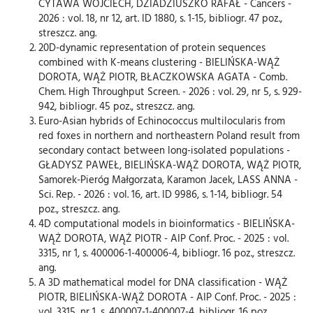
CYTAWA WOJCIECH, DZIADZIUSZKO RAFAŁ - Cancers -
2026 : vol. 18, nr 12, art. ID 1880, s. 1-15, bibliogr. 47 poz.,
streszcz. ang.
20D-dynamic representation of protein sequences
combined with K-means clustering - BIELIŃSKA-WĄŻ
DOROTA, WĄŻ PIOTR, BŁACZKOWSKA AGATA - Comb.
Chem. High Throughput Screen. - 2026 : vol. 29, nr 5, s. 929-
942, bibliogr. 45 poz., streszcz. ang.
Euro-Asian hybrids of Echinococcus multilocularis from
red foxes in northern and northeastern Poland result from
secondary contact between long-isolated populations -
GŁADYSZ PAWEŁ, BIELIŃSKA-WĄŻ DOROTA, WĄŻ PIOTR,
Samorek-Pieróg Małgorzata, Karamon Jacek, LASS ANNA -
Sci. Rep. - 2026 : vol. 16, art. ID 9986, s. 1-14, bibliogr. 54
poz., streszcz. ang.
4D computational models in bioinformatics - BIELIŃSKA-
WĄŻ DOROTA, WĄŻ PIOTR - AIP Conf. Proc. - 2025 : vol.
3315, nr 1, s. 400006-1-400006-4, bibliogr. 16 poz., streszcz.
ang.
A 3D mathematical model for DNA classification - WĄŻ
PIOTR, BIELIŃSKA-WĄŻ DOROTA - AIP Conf. Proc. - 2025 :
vol. 3315, nr 1, s. 400007-1-400007-4, bibliogr. 16 poz.,