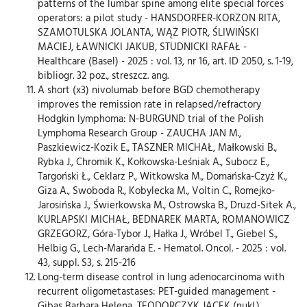
patterns of the lumbar spine among elite special forces
operators: a pilot study - HANSDORFER-KORZON RITA,
SZAMOTULSKA JOLANTA, WĄŻ PIOTR, ŚLIWIŃSKI
MACIEJ, ŁAWNICKI JAKUB, STUDNICKI RAFAŁ -
Healthcare (Basel) - 2025 : vol. 13, nr 16, art. ID 2050, s. 1-19,
bibliogr. 32 poz., streszcz. ang.
A short (x3) nivolumab before BGD chemotherapy
improves the remission rate in relapsed/refractory
Hodgkin lymphoma: N-BURGUND trial of the Polish
Lymphoma Research Group - ZAUCHA JAN M.,
Paszkiewicz-Kozik E., TASZNER MICHAŁ, Małkowski B.,
Rybka J., Chromik K., Kołkowska-Leśniak A., Subocz E.,
Targoński Ł., Ceklarz P., Witkowska M., Domańska-Czyż K.,
Giza A., Swoboda R., Kobylecka M., Voltin C., Romejko-
Jarosińska J., Świerkowska M., Ostrowska B., Druzd-Sitek A.,
KURLAPSKI MICHAŁ, BEDNAREK MARTA, ROMANOWICZ
GRZEGORZ, Góra-Tybor J., Hałka J., Wróbel T., Giebel S.,
Helbig G., Lech-Marańda E. - Hematol. Oncol. - 2025 : vol.
43, suppl. S3, s. 215-216
Long-term disease control in lung adenocarcinoma with
recurrent oligometastases: PET-guided management -
Gibas Barbara Helena, TEODORCZYK JACEK (nukl.),