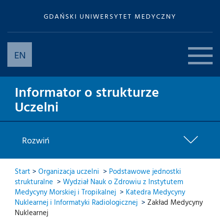
GDAŃSKI UNIWERSYTET MEDYCZNY
EN
Informator o strukturze
Uczelni
Rozwiń
Start
>
Organizacja uczelni
>
Podstawowe jednostki
strukturalne
>
Wydział Nauk o Zdrowiu z Instytutem
Medycyny Morskiej i Tropikalnej
>
Katedra Medycyny
Nuklearnej i Informatyki Radiologicznej
>
Zakład Medycyny
Nuklearnej