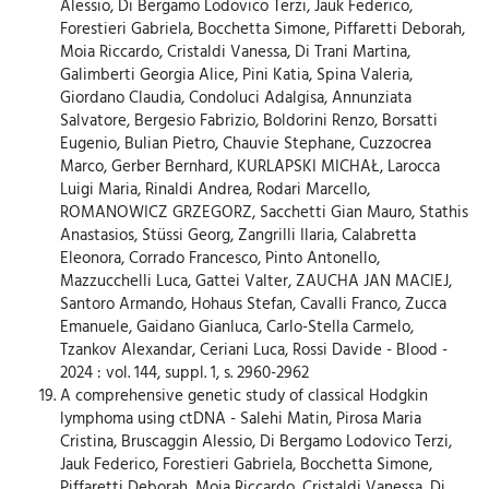
Alessio, Di Bergamo Lodovico Terzi, Jauk Federico,
Forestieri Gabriela, Bocchetta Simone, Piffaretti Deborah,
Moia Riccardo, Cristaldi Vanessa, Di Trani Martina,
Galimberti Georgia Alice, Pini Katia, Spina Valeria,
Giordano Claudia, Condoluci Adalgisa, Annunziata
Salvatore, Bergesio Fabrizio, Boldorini Renzo, Borsatti
Eugenio, Bulian Pietro, Chauvie Stephane, Cuzzocrea
Marco, Gerber Bernhard, KURLAPSKI MICHAŁ, Larocca
Luigi Maria, Rinaldi Andrea, Rodari Marcello,
ROMANOWICZ GRZEGORZ, Sacchetti Gian Mauro, Stathis
Anastasios, Stüssi Georg, Zangrilli Ilaria, Calabretta
Eleonora, Corrado Francesco, Pinto Antonello,
Mazzucchelli Luca, Gattei Valter, ZAUCHA JAN MACIEJ,
Santoro Armando, Hohaus Stefan, Cavalli Franco, Zucca
Emanuele, Gaidano Gianluca, Carlo-Stella Carmelo,
Tzankov Alexandar, Ceriani Luca, Rossi Davide - Blood -
2024 : vol. 144, suppl. 1, s. 2960-2962
A comprehensive genetic study of classical Hodgkin
lymphoma using ctDNA - Salehi Matin, Pirosa Maria
Cristina, Bruscaggin Alessio, Di Bergamo Lodovico Terzi,
Jauk Federico, Forestieri Gabriela, Bocchetta Simone,
Piffaretti Deborah, Moia Riccardo, Cristaldi Vanessa, Di