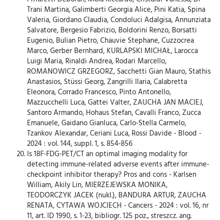
Trani Martina, Galimberti Georgia Alice, Pini Katia, Spina
Valeria, Giordano Claudia, Condoluci Adalgisa, Annunziata
Salvatore, Bergesio Fabrizio, Boldorini Renzo, Borsatti
Eugenio, Bulian Pietro, Chauvie Stephane, Cuzzocrea
Marco, Gerber Bernhard, KURLAPSKI MICHAŁ, Larocca
Luigi Maria, Rinaldi Andrea, Rodari Marcello,
ROMANOWICZ GRZEGORZ, Sacchetti Gian Mauro, Stathis
Anastasios, Stüssi Georg, Zangrilli Ilaria, Calabretta
Eleonora, Corrado Francesco, Pinto Antonello,
Mazzucchelli Luca, Gattei Valter, ZAUCHA JAN MACIEJ,
Santoro Armando, Hohaus Stefan, Cavalli Franco, Zucca
Emanuele, Gaidano Gianluca, Carlo-Stella Carmelo,
Tzankov Alexandar, Ceriani Luca, Rossi Davide - Blood -
2024 : vol. 144, suppl. 1, s. 854-856
Is 18F-FDG-PET/CT an optimal imaging modality for
detecting immune-related adverse events after immune-
checkpoint inhibitor therapy? Pros and cons - Karlsen
William, Akily Lin, MIERZEJEWSKA MONIKA,
TEODORCZYK JACEK (nukl.), BANDURA ARTUR, ZAUCHA
RENATA, CYTAWA WOJCIECH - Cancers - 2024 : vol. 16, nr
11, art. ID 1990, s. 1-23, bibliogr. 125 poz., streszcz. ang.