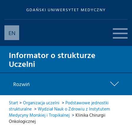
GDAŃSKI UNIWERSYTET MEDYCZNY
EN
Informator o strukturze
Uczelni
Rozwiń
Start
>
Organizacja uczelni
>
Podstawowe jednostki
strukturalne
>
Wydział Nauk o Zdrowiu z Instytutem
Medycyny Morskiej i Tropikalnej
>
Klinika Chirurgii
Onkologicznej