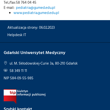
Tel./fax:
58 764 04 45
E-mail:
pediatria@gumed.edu.pl
www.pediatria.gumed.edu.pl
Aktualizacja strony: 06.02.2023
Helpdesk IT
Gdański Uniwersytet Medyczny
ul. M. Skłodowskiej-Curie 3a, 80-210 Gdańsk
58 349 11 11
NIP 584-09-55-985
Szybki kontakt