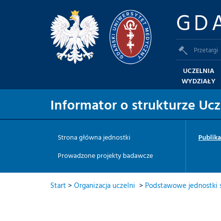
GD
Przetargi
UCZELNIA
WYDZIAŁY
Informator o strukturze Ucz
Strona główna jednostki
Publikac
Prowadzone projekty badawcze
Start
>
Organizacja uczelni
>
Podstawowe jednostki s