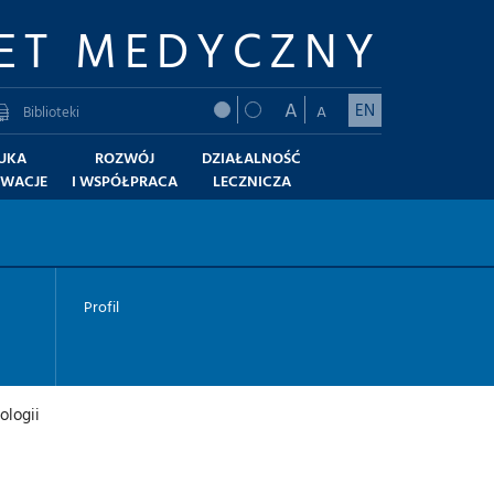
ET MEDYCZNY
A
EN
A
Biblioteki
UKA
ROZWÓJ
DZIAŁALNOŚĆ
OWACJE
I WSPÓŁPRACA
LECZNICZA
Profil
ologii