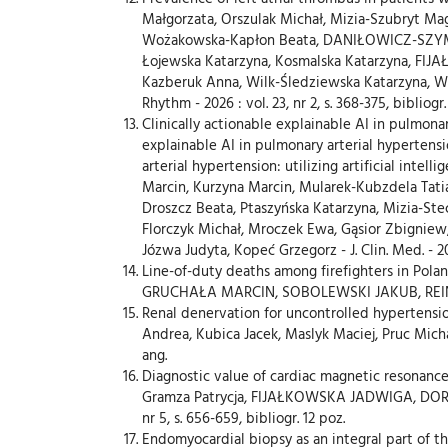
Małgorzata, Orszulak Michał, Mizia-Szubryt Ma
Wożakowska-Kapłon Beata, DANIŁOWICZ-SZYMA
Łojewska Katarzyna, Kosmalska Katarzyna, FIJ
Kazberuk Anna, Wilk-Śledziewska Katarzyna, 
Rhythm - 2026 : vol. 23, nr 2, s. 368-375, bibliogr.
Clinically actionable explainable AI in pulmonar
explainable AI in pulmonary arterial hypertensi
arterial hypertension: utilizing artificial intel
Marcin, Kurzyna Marcin, Mularek-Kubzdela Tat
Droszcz Beata, Ptaszyńska Katarzyna, Mizia-S
Florczyk Michał, Mroczek Ewa, Gąsior Zbigniew
Józwa Judyta, Kopeć Grzegorz - J. Clin. Med. - 2026 
Line-of-duty deaths among firefighters in Pola
GRUCHAŁA MARCIN, SOBOLEWSKI JAKUB, REINDL ANDRZE
Renal denervation for uncontrolled hypertensi
Andrea, Kubica Jacek, Maslyk Maciej, Pruc Michal, 
ang.
Diagnostic value of cardiac magnetic resonance
Gramza Patrycja, FIJAŁKOWSKA JADWIGA, DORN
nr 5, s. 656-659, bibliogr. 12 poz.
Endomyocardial biopsy as an integral part of 