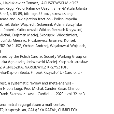
ul A., Hajdukiewicz Tomasz, JAGUSZEWSKI MIŁOSZ,
, Raggi Paolo, Rahimov Uzeyir, Siller-Matula Jolanta
r 1, s. 83-89, bibliogr. 55 poz., streszcz. ang.
ease and low ejection fraction - Polish Impella
Gabriel, Balak Wojciech, Sukiennik Adam, Burzyńska
il Robert, Kuliczkowski Wiktor, Reczuch Krzysztof,
Michał, Krajsman Maciej, Skorupski Włodzimierz,
luciński Mieszko, Hiczkiewicz Jarosław, Konsek
IERZ DARIUSZ, Ochała Andrzej, Wojakowski Wojciech,
.
rsed by the Polish Cardiac Society Working Group on
icka Agnieszka, Janiszewski Maciej, Kasprzak Jarosław
EWICZ AGNIESZKA, NARKIEWICZ KRZYSZTOF,
Kapłon Beata, Filipiak Krzysztof J. - Cardiol. J. -
rrest: a systematic review and meta-analysis -
icola Luigi, Pruc Michał, Cander Basar, Chirico
, Szarpak Łukasz - Cardiol. J. - 2025 : vol. 32, nr 3,
nal mitral regurgitation: a multicenter,
PIOTR, Kasprzyk Jan, GAŁĄSKA RAFAŁ, CHMIELECKI