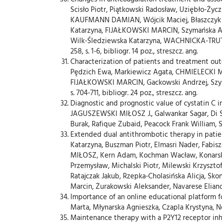
Scisło Piotr, Piątkowski Radosław, Uziębło-
KAUFMANN DAMIAN, Wójcik Maciej, Błaszczyk Ro
Katarzyna, FIJAŁKOWSKI MARCIN, Szymańska Ann
Wilk-Śledziewska Katarzyna, WACHNICKA-TRUTY 
258, s. 1-6, bibliogr. 14 poz., streszcz. ang.
Characterization of patients and treatment ou
Pędzich Ewa, Markiewicz Agata, CHMIELECKI MIC
FIJAŁKOWSKI MARCIN, Gackowski Andrzej, Szymańsk
s. 704-711, bibliogr. 24 poz., streszcz. ang.
Diagnostic and prognostic value of cystatin C
JAGUSZEWSKI MIŁOSZ J., Galwankar Sagar, Di So
Burak, Rafique Zubaid, Peacock Frank William, Szarp
Extended dual antithrombotic therapy in patie
Katarzyna, Buszman Piotr, Elmasri Nader, Fabis
MIŁOSZ, Kern Adam, Kochman Wacław, Konarski J
Przemysław, Michalski Piotr, Milewski Krzyszto
Ratajczak Jakub, Rzepka-Cholasińska Alicja, Sk
Marcin, Żurakowski Aleksander, Navarese Eliano Pio 
Importance of an online educational platform f
Marta, Młynarska Agnieszka, Czapla Krystyna, Nes
Maintenance therapy with a P2Y12 receptor inhi