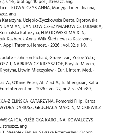
1-5, bibliogr. 10 poz., streszcz. ang.
practice - KOWALCZYS ANNA, Marlęga-Linert Joanna,
zcz. ang.
ka Katarzyna, Uziębło-Życzkowska Beata, Dąbrowska
AUFMANN DAMIAN, DANIŁOWICZ-SZYMANOWICZ LUDMIŁA,
a, Kosmalska Katarzyna, FIJAŁKOWSKI MARCIN,
szuk-Kazberuk Anna, Wilk-Śledziewska Katarzyna,
l. Thromb.-Hemost. - 2026 : vol. 32, s. 1-9,
update - Johnson Richard, Gruev Ivan, Yotov Yoto,
MIŁOSZ J., NARKIEWICZ KRZYSZTOF, Barylski Marcin,
styna, Litwin Mieczyslaw - Eur. J. Intern. Med. -
s W., O'Kane Peter, Ali Ziad A., Tu Shengxian, Kalra
Intervention - 2026 : vol. 22, nr 2, s. e74-e89,
TECKA-ZIELIŃSKA KATARZYNA, Pomorski Filip, Karos
 WYDRA DARIUSZ, GRUCHAŁA MARCIN, MICKIEWICZ
- PAWŁOWSKA IGA, KUŹBICKA KAROLINA, KOWALCZYS
 streszcz. ang.
iej T., Wesołek Fabian, Szyszka Przemysław, Cichoń