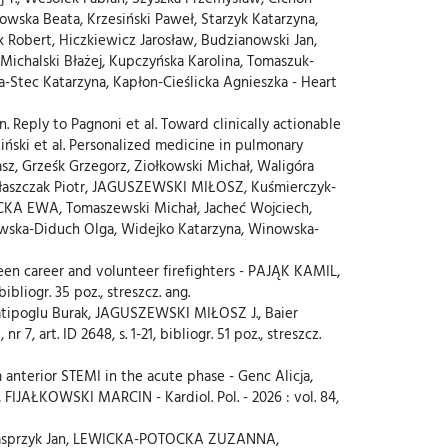
wska Beata, Krzesiński Paweł, Starzyk Katarzyna,
ert, Hiczkiewicz Jarosław, Budzianowski Jan,
ichalski Błażej, Kupczyńska Karolina, Tomaszuk-
tec Katarzyna, Kapłon-Cieślicka Agnieszka - Heart
n. Reply to Pagnoni et al. Toward clinically actionable
iński et al. Personalized medicine in pulmonary
ukasz, Grześk Grzegorz, Ziołkowski Michał, Waligóra
 Błaszczak Piotr, JAGUSZEWSKI MIŁOSZ, Kuśmierczyk-
ICKA EWA, Tomaszewski Michał, Jacheć Wojciech,
kowska-Diduch Olga, Widejko Katarzyna, Winowska-
een career and volunteer firefighters - PAJĄK KAMIL,
bliogr. 35 poz., streszcz. ang.
Katipoglu Burak, JAGUSZEWSKI MIŁOSZ J., Baier
7, art. ID 2648, s. 1-21, bibliogr. 51 poz., streszcz.
anterior STEMI in the acute phase - Genc Alicja,
KOWSKI MARCIN - Kardiol. Pol. - 2026 : vol. 84,
s - Kasprzyk Jan, LEWICKA-POTOCKA ZUZANNA,