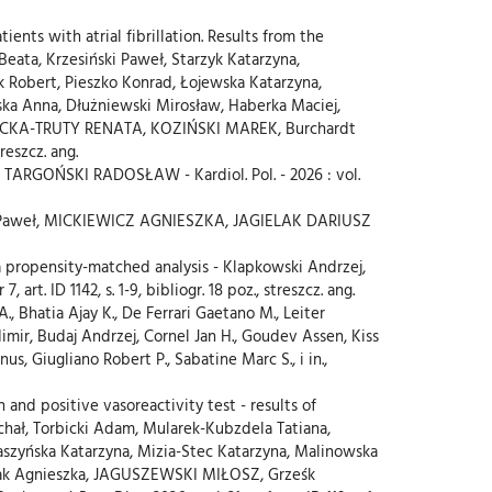
ients with atrial fibrillation. Results from the
eata, Krzesiński Paweł, Starzyk Katarzyna,
ert, Pieszko Konrad, Łojewska Katarzyna,
ka Anna, Dłużniewski Mirosław, Haberka Maciej,
CHNICKA-TRUTY RENATA, KOZIŃSKI MAREK, Burchardt
reszcz. ang.
, TARGOŃSKI RADOSŁAW - Kardiol. Pol. - 2026 : vol.
ski Paweł, MICKIEWICZ AGNIESZKA, JAGIELAK DARIUSZ
 a propensity-matched analysis - Klapkowski Andrzej,
ID 1142, s. 1-9, bibliogr. 18 poz., streszcz. ang.
., Bhatia Ajay K., De Ferrari Gaetano M., Leiter
imir, Budaj Andrzej, Cornel Jan H., Goudev Assen, Kiss
, Giugliano Robert P., Sabatine Marc S., i in.,
and positive vasoreactivity test - results of
chał, Torbicki Adam, Mularek-Kubzdela Tatiana,
szyńska Katarzyna, Mizia-Stec Katarzyna, Malinowska
wlak Agnieszka, JAGUSZEWSKI MIŁOSZ, Grześk