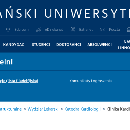
AŃSKI UNIWERSYT
Eduroam
eDziekanat
Extranet
Poczta
NA
KANDYDACI
STUDENCI
DOKTORANCI
ABSOLWENCI
I INN
elni
je (lista filadelfijska)
Komunikaty i ogłoszenia
trukturalne
>
Wydział Lekarski
>
Katedra Kardiologii
>
Klinika Kardi