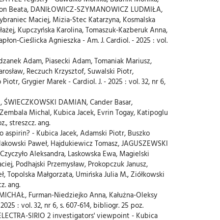
a-Kapłon Beata, DANIŁOWICZ-SZYMANOWICZ LUDMIŁA,
braniec Maciej, Mizia-Stec Katarzyna, Kosmalska
łażej, Kupczyńska Karolina, Tomaszuk-Kazberuk Anna,
Cieślicka Agnieszka - Am. J. Cardiol. - 2025 : vol.
 Rdzanek Adam, Piasecki Adam, Tomaniak Mariusz,
osław, Reczuch Krzysztof, Suwalski Piotr,
, Grygier Marek - Cardiol. J. - 2025 : vol. 32, nr 6,
chal, ŚWIECZKOWSKI DAMIAN, Cander Basar,
embala Michal, Kubica Jacek, Evrin Togay, Katipoglu
z., streszcz. ang.
aspirin? - Kubica Jacek, Adamski Piotr, Buszko
Grzelakowski Paweł, Hajdukiewicz Tomasz, JAGUSZEWSKI
Czyczyło Aleksandra, Laskowska Ewa, Magielski
ciej, Podhajski Przemysław, Prokopczuk Janusz,
ł, Topolska Małgorzata, Umińska Julia M., Ziółkowski
z. ang.
AN MICHAŁ, Furman-Niedziejko Anna, Kałużna-Oleksy
 : vol. 32, nr 6, s. 607-614, bibliogr. 25 poz.
ELECTRA-SIRIO 2 investigators' viewpoint - Kubica