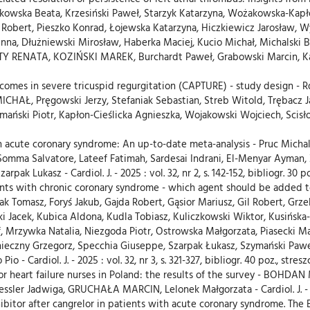
Życzkowska Beata, Krzesiński Paweł, Starzyk Katarzyna, Wożakowsk
bert, Pieszko Konrad, Łojewska Katarzyna, Hiczkiewicz Jarosław, Wy
a, Dłużniewski Mirosław, Haberka Maciej, Kucio Michał, Michalski B
RENATA, KOZIŃSKI MAREK, Burchardt Paweł, Grabowski Marcin, Kapłon-
tcomes in severe tricuspid regurgitation (CAPTURE) - study design -
HAŁ, Pręgowski Jerzy, Stefaniak Sebastian, Streb Witold, Trębacz Jar
i Piotr, Kapłon-Cieślicka Agnieszka, Wojakowski Wojciech, Scisło Piotr
 in acute coronary syndrome: An up-to-date meta-analysis - Pruc Mi
mma Salvatore, Lateef Fatimah, Sardesai Indrani, El-Menyar Ayman, Z
ak Lukasz - Cardiol. J. - 2025 : vol. 32, nr 2, s. 142-152, bibliogr. 30 po
nts with chronic coronary syndrome - which agent should be added to 
zak Tomasz, Foryś Jakub, Gajda Robert, Gąsior Mariusz, Gil Robert, 
acek, Kubica Aldona, Kudla Tobiasz, Kuliczkowski Wiktor, Kusińska-
f, Mrzywka Natalia, Niezgoda Piotr, Ostrowska Małgorzata, Piasecki Ma
onieczny Grzegorz, Specchia Giuseppe, Szarpak Łukasz, Szymański Pawe
- Cardiol. J. - 2025 : vol. 32, nr 3, s. 321-327, bibliogr. 40 poz., streszc
or heart failure nurses in Poland: the results of the survey - BOHD
sler Jadwiga, GRUCHAŁA MARCIN, Lelonek Małgorzata - Cardiol. J. - 2025
bitor after cangrelor in patients with acute coronary syndrome. The 