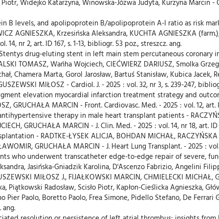
iotr, Widejko Katarzyna, Winowska-Józwa Judyta, Kurzyna Marcin - Orphanet
in B levels, and apolipoprotein B/apolipoprotein A-I ratio as risk mark
ICZ AGNIESZKA, Krzesińska Aleksandra, KUCHTA AGNIESZKA (farm.
 nr 2, art. ID 167, s. 1-13, bibliogr. 53 poz., streszcz. ang.
 Stentys drug-eluting stent in left main stem percutaneous coronary i
CHALSKI TOMASZ, Wańha Wojciech, CIEĆWIERZ DARIUSZ, Smolka Gr
hał, Chamera Marta, Gorol Jarosław, Bartuś Stanisław, Kubica Jacek, 
KI MIŁOSZ - Cardiol. J. - 2025 : vol. 32, nr 3, s. 239-247, bibliogr. 
egment elevation myocardial infarction treatment strategy and o
HAŁA MARCIN - Front. Cardiovasc. Med. - 2025 : vol. 12, art. ID 1522
nd antihypertensive therapy in male heart transplant patients - R
 GRUCHAŁA MARCIN - J. Clin. Med. - 2025 : vol. 14, nr 18, art. ID 6590,
transplantation - RADTKE-ŁYSEK ALICJA, BOHDAN MICHAŁ, RACZYŃSKA 
ŁAWOMIR, GRUCHAŁA MARCIN - J. Heart Lung Transplant. - 2025 : vol. 44
ents who underwent transcatheter edge-to-edge repair of severe, funct
eksandra, Jasińska-Gniadzik Karolina, D'Ascenzo Fabrizio, Angelini Fil
AGUSZEWSKI MIŁOSZ J., FIJAŁKOWSKI MARCIN, CHMIELECKI MICHAŁ, G
, Piątkowski Radosław, Scisło Piotr, Kapłon-Cieślicka Agnieszka, Gł
o Pier Paolo, Boretto Paolo, Frea Simone, Pidello Stefano, De Ferrari Ga
. ang.
iated resolution or persistence of left atrial thrombus: insights fro