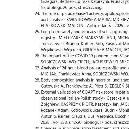
Grzegorz, Betkier-Lipińska Katarzyna, Pruszczyk P
10, bibliogr. 26 poz., streszcz. ang.
The role of paraoxonase-1 activity, apolipoprote
aortic valve - KWIATKOWSKA MARIA, MICKIEW
FIJAŁKOWSKI MARCIN - Antioxidants - 2025 : vol. 14,
Long-term safety and efficacy of self-apposing
registry - MIELCZAREK MAKSYMILIAN J., MI
Tomasiewicz Brunon, Kubler Piotr, Kasprzak Mic
Wojakowski Wojciech, GRUCHAŁA MARCIN, JAGUSZEWS
The impact of the COVID-19 pandemic on ST-s
SOBICZEWSKI WOJCIECH, JAGUSZEWSKI MIŁOSZ, GRUC
Analysis of 24-hour blood pressure profile a
MICHAŁ, Frankiewicz Anna, SOBICZEWSKI WOJCIECH,
Body composition analysis in heart or lung 
Gutowska A., Frankiewicz A., Piotr S., ŻEGLEŃ S
External validation of COAPT risk score in pati
observational Italian-Polish study - Gąsecka Al
Zbigniew, KASPRZYK PIOTR, Kasprzyk Jan, J
Rdzanek Adam, Kotłowski Łukasz, Budnik Monika
Antonio, Raineri Claudia, Dusi Veronica, Bocchin
2025 : vol. 238, s. 12-20, bibliogr. 17 poz., streszcz
Changes in anticoagulation treatment and assoc