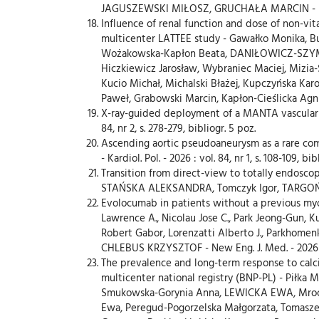
JAGUSZEWSKI MIŁOSZ, GRUCHAŁA MARCIN - Kardiol.
Influence of renal function and dose of non-vitam
multicenter LATTEE study - Gawałko Monika, Bud
Wożakowska-Kapłon Beata, DANIŁOWICZ-SZYMA
Hiczkiewicz Jarosław, Wybraniec Maciej, Mizi
Kucio Michał, Michalski Błażej, Kupczyńska 
Paweł, Grabowski Marcin, Kapłon-Cieślicka Agnieszk
X-ray-guided deployment of a MANTA vascular c
84, nr 2, s. 278-279, bibliogr. 5 poz.
Ascending aortic pseudoaneurysm as a rare c
- Kardiol. Pol. - 2026 : vol. 84, nr 1, s. 108-109, bib
Transition from direct-view to totally endoscop
STAŃSKA ALEKSANDRA, Tomczyk Igor, TARGOŃSKI RA
Evolocumab in patients without a previous myocar
Lawrence A., Nicolau Jose C., Park Jeong-Gun, K
Robert Gabor, Lorenzatti Alberto J., Parkhomenk
CHLEBUS KRZYSZTOF - New Eng. J. Med. - 2026 : vol.
The prevalence and long-term response to calci
multicenter national registry (BNP-PL) - Piłka
Smukowska-Gorynia Anna, LEWICKA EWA, Mroczek
Ewa, Peregud-Pogorzelska Małgorzata, Tomasze