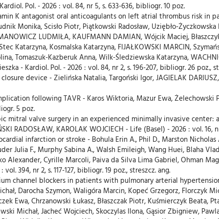
 Pol. - 2026 : vol. 84, nr 5, s. 633-636, bibliogr. 10 poz.
in K antagonist oral anticoagulants on left atrial thrombus risk in pat
nik Monika, Scisło Piotr, Piątkowski Radosław, Uziębło-Życzkowska B
NOWICZ LUDMIŁA, KAUFMANN DAMIAN, Wójcik Maciej, Błaszczyk Rob
a-Stec Katarzyna, Kosmalska Katarzyna, FIJAŁKOWSKI MARCIN, Szymańs
Karolina, Tomaszuk-Kazberuk Anna, Wilk-Śledziewska Katarzyna, WA
a - Kardiol. Pol. - 2026 : vol. 84, nr 2, s. 196-207, bibliogr. 26 poz., st
losure device - Zielińska Natalia, Targoński Igor, JAGIELAK DARIUSZ
omplication following TAVR - Karos Wiktoria, Mazur Ewa, Żelechow
liogr. 5 poz.
ic mitral valve surgery in an experienced minimally invasive center:
DOSŁAW, KAROLAK WOJCIECH - Life (Basel) - 2026 : vol. 16, nr 7, art. 
dial infarction or stroke - Bohula Erin A., Phil D., Marston Nicholas A
uder Julia F., Murphy Sabina A., Walsh Emileigh, Wang Huei, Blaha Vlad
o Alexander, Cyrille Marcoli, Paiva da Silva Lima Gabriel, Ohman Magnus
 394, nr 2, s. 117-127, bibliogr. 19 poz., streszcz. ang.
um channel blockers in patients with pulmonary arterial hypertension 
 Michał, Darocha Szymon, Waligóra Marcin, Kopeć Grzegorz, Florczyk Mi
 Ewa, Chrzanowski Łukasz, Błaszczak Piotr, Kuśmierczyk Beata, Pta
wski Michał, Jacheć Wojciech, Skoczylas Ilona, Gąsior Zbigniew, Pa