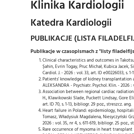
Klinika Kardiologii
Katedra Kardiologii
PUBLIKACJE (LISTA FILADELFI
Publikacje w czasopismach z "listy filadelfijs
Clinical characteristics and outcomes in Takot
Şahin, Evrin Togay, Pruc Michał, Kubica Jacek
Cardiol. J. - 2026 : vol. 33, art. ID e00226033, s. 1-
Patients' knowledge of kidney transplantatio
ALEKSANDRA - Psychiatr. Psychol. Klin. - 2026 : vol.
Association between regional cardiac radiation
H., Klawikowski Slade, Puckett Lindsay, Gore 
art. ID 70, s. 1-13, bibliogr. 29 poz., streszcz. ang.
Heart failure in Poland: epidemiology, hospita
Tomasz, Władysiuk Magdalena, Niesyczyński Grze
2026 : vol. 35, nr 4, s. 611-619, bibliogr. 25 poz., s
Rare occurrence of myxoma in heart transplan