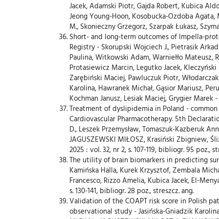
Jacek, Adamski Piotr, Gajda Robert, Kubica Al
Jeong Young-Hoon, Kosobucka-Ozdoba Agata, Mot
M., Skonieczny Grzegorz, Szarpak Łukasz, Szymański
Short- and long-term outcomes of Impella-protec
Registry - Skorupski Wojciech J., Pietrasik Ark
Paulina, Witkowski Adam, Warniełło Mateusz, Rz
Protasiewicz Marcin, Legutko Jacek, Kleczyńsk
Zarębiński Maciej, Pawluczuk Piotr, Włodarczak
Karolina, Hawranek Michał, Gąsior Mariusz, P
Kochman Janusz, Lesiak Maciej, Grygier Marek - Card
Treatment of dyslipidemia in Poland - common 
Cardiovascular Pharmacotherapy. 5th Declaratio
D., Leszek Przemysław, Tomaszuk-Kazberuk An
JAGUSZEWSKI MIŁOSZ, Krasiński Zbigniew, Śliż Da
2025 : vol. 32, nr 2, s. 107-119, bibliogr. 95 poz., s
The utility of brain biomarkers in predicting su
Kamińska Halla, Kurek Krzysztof, Zembala Mich
Francesco, Rizzo Amelia, Kubica Jacek, El-Menyar
s. 130-141, bibliogr. 28 poz., streszcz. ang.
Validation of the COAPT risk score in Polish pa
observational study - Jasińska-Gniadzik Karo