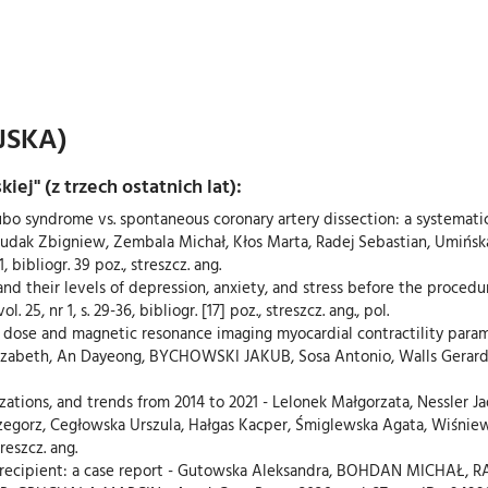
JSKA)
kiej" (z trzech ostatnich lat):
subo syndrome vs. spontaneous coronary artery dissection: a systemati
, Siudak Zbigniew, Zembala Michał, Kłos Marta, Radej Sebastian, U
11, bibliogr. 39 poz., streszcz. ang.
n and their levels of depression, anxiety, and stress before the p
 25, nr 1, s. 29-36, bibliogr. [17] poz., streszcz. ang., pol.
 dose and magnetic resonance imaging myocardial contractility parame
Elizabeth, An Dayeong, BYCHOWSKI JAKUB, Sosa Antonio, Walls Gerard, 
lizations, and trends from 2014 to 2021 - Lelonek Małgorzata, Nessl
gorz, Cegłowska Urszula, Hałgas Kacper, Śmiglewska Agata, Wiśniewsk
treszcz. ang.
t recipient: a case report - Gutowska Aleksandra, BOHDAN MICHAŁ, 