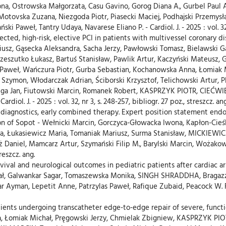
dona, Ostrowska Małgorzata, Casu Gavino, Gorog Diana A., Gurbel Pa
ovska Zuzana, Niezgoda Piotr, Piasecki Maciej, Podhajski Przemysław
 Paweł, Tantry Udaya, Navarese Eliano P. - Cardiol. J. - 2025 : vol. 32, n
ted, high-risk, elective PCI in patients with multivessel coronary dis
adiusz, Gąsecka Aleksandra, Sacha Jerzy, Pawłowski Tomasz, Bielawski 
eszutko Łukasz, Bartuś Stanisław, Pawlik Artur, Kaczyński Mateusz, G
i Paweł, Wańczura Piotr, Gurba Sebastian, Kochanowska Anna, Łomiak 
 Szymon, Włodarczak Adrian, Ściborski Krzysztof, Telichowski Artur, P
eruga Jan, Fiutowski Marcin, Romanek Robert, KASPRZYK PIOTR, CIEĆW
iol. J. - 2025 : vol. 32, nr 3, s. 248-257, bibliogr. 27 poz., streszcz. ang
diagnostics, early combined therapy. Expert position statement endo
n of Sopot - Wełnicki Marcin, Gorczyca-Głowacka Iwona, Kapłon-Cieśl
na, Łukasiewicz Maria, Tomaniak Mariusz, Surma Stanisław, MICKI
niel, Mamcarz Artur, Szymański Filip M., Barylski Marcin, Wożakowska-
treszcz. ang.
rvival and neurological outcomes in pediatric patients after cardiac a
ał, Galwankar Sagar, Tomaszewska Monika, SINGH SHRADDHA, Bragazzi N
 Ayman, Lepetit Anne, Patrzylas Paweł, Rafique Zubaid, Peacock W. Frank
tients undergoing transcatheter edge-to-edge repair of severe, functio
lina, Łomiak Michał, Pręgowski Jerzy, Chmielak Zbigniew, KASPRZYK 