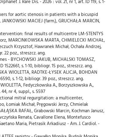
 J. Rare Dis. - 2026 : vol. 21, nr 1, art. ID 119, s. 1-
ers for aortic stenosis in patients with a bicuspid
), JANKOWSKI MACIEJ (farm.), GRUCHAŁA MARCIN,
ntervention: final results of multicentre LM-STENTYS
zegorz, MARCINKOWSKA MARTA, CHMIELECKI MICHAŁ,
Reczuch Krzysztof, Hawranek Michał, Ochała Andrzej,
22 poz., streszcz. ang.
utcomes - BYCHOWSKI JAKUB, MICHALSKI TOMASZ,
661, s. 1-10, bibliogr. 15 poz., streszcz. ang.
ACZYŃSKA WIOLETTA, RADTKE-ŁYSEK ALICJA, BOHDAN
 s. 1-12, bibliogr. 39 poz., streszcz. ang.
WIOLETTA, Fedyczkowska A., Borzyszkowska A.,
, nr 4, suppl., s. S597
ional mitral regurgitation: a multicenter,
ippo, Łomiak Michał, Pręgowski Jerzy, Chmielak
AŁĄSKA RAFAŁ, Grabowski Marcin, Kochman Janusz,
ówczyńska Renata, Cavallone Elena, Montefusco
etano Maria, Pietrasik Arkadiusz - Am. J. Cardiol. -
m LATTEE registry - Gawałko Monika, Budnik Monika,