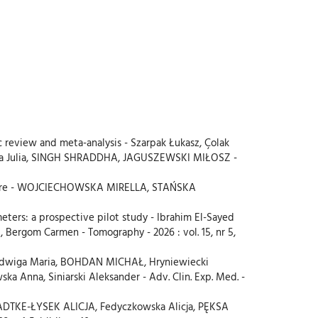
c review and meta-analysis - Szarpak Łukasz, Çolak
mińska Julia, SINGH SHRADDHA, JAGUSZEWSKI MIŁOSZ -
rocedure - WOJCIECHOWSKA MIRELLA, STAŃSKA
ters: a prospective pilot study - Ibrahim El-Sayed
Bergom Carmen - Tomography - 2026 : vol. 15, nr 5,
er Jadwiga Maria, BOHDAN MICHAŁ, Hryniewiecki
a Anna, Siniarski Aleksander - Adv. Clin. Exp. Med. -
RADTKE-ŁYSEK ALICJA, Fedyczkowska Alicja, PĘKSA