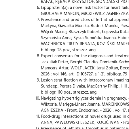
RAFAŁ, RĘBAŁA KRZYSZTOF, SIONDALSKI PIOTR, GRUC
Lipoprotein(a): a novel risk factor for heart 
GRUCHAŁA MARCIN, MICKIEWICZ AGNIESZKA - Card. Fa
Prevalence and predictors of left atrial app
Martyna, Gawałko Monika, Budnik Monika, P
Wójcik Maciej, Błaszczyk Robert, Łojewska Kat
Szymańska Anna, Syska-Sumińska Joanna, Haberk
WACHNICKA-TRUTY RENATA, KOZIŃSKI MAREK, Burch
bibliogr. 28 poz., streszcz. ang.
Expert consensus for the diagnosis and treatme
Jackuliak Peter, Borghi Claudio, Domienik-Karł
Mamcarz Artur, WOLF JACEK, Jarai Zoltan, Becer 
2026 : vol. 146, art. ID 106727, s. 1-21, bibliogr. 79
Lesion stratification with intracoronary imagin
Sundeep, Perera Divaka, MacCarthy Philip, Hill
bibliogr. 110 poz., streszcz. ang.
Navigating hypertriglyceridemia in pregnancy:
Wiktoria, Marlęga-Linert Joanna, MARCI
AGNIESZKA - Front. Endocrinol. - 2026 : vol. 17, art
Food-drug interactions of novel drugs used 
ANNA, PAWŁOWSKI LESZEK, KOCIĆ IVAN - Front. Phar
Prevalence of left atrial thrombus in patients w