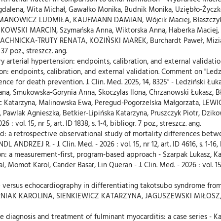
gdalena, Wita Michał, Gawałko Monika, Budnik Monika, Uziębło-Życzko
NOWICZ LUDMIŁA, KAUFMANN DAMIAN, Wójcik Maciej, Błaszczyk Rob
AŁKOWSKI MARCIN, Szymańska Anna, Wiktorska Anna, Haberka Maciej, M
WACHNICKA-TRUTY RENATA, KOZIŃSKI MAREK, Burchardt Paweł, Mizia-S
 37 poz., streszcz. ang.
y arterial hypertension: endpoints, calibration, and external validatio
on: endpoints, calibration, and external validation. Comment on "Ledz
ligence for death prevention. J. Clin. Med. 2025, 14, 8325" - Ledziński Ł
iana, Smukowska-Gorynia Anna, Skoczylas Ilona, Chrzanowski Łukasz,
tec Katarzyna, Malinowska Ewa, Peregud-Pogorzelska Małgorzata, LEW
, Pawlak Agnieszka, Betkier-Lipińska Katarzyna, Pruszczyk Piotr, Dzi
: vol. 15, nr 5, art. ID 1838, s. 1-4, bibliogr. 7 poz., streszcz. ang.
nd: a retrospective observational study of mortality differences betw
J R. - J. Clin. Med. - 2026 : vol. 15, nr 12, art. ID 4616, s. 1-16, bi
on: a measurement-first, program-based approach - Szarpak Lukasz, 
Momot Karol, Cander Basar, Lin Queran - J. Clin. Med. - 2026 : vol. 15, nr 
 versus echocardiography in differentiating takotsubo syndrome from 
IAK KAROLINA, SIENKIEWICZ KATARZYNA, JAGUSZEWSKI MIŁOSZ, FIJAŁ
the diagnosis and treatment of fulminant myocarditis: a case serie