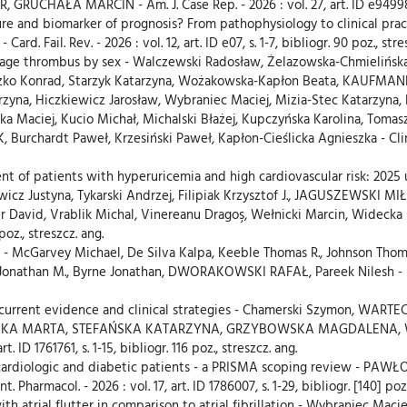
HAŁA MARCIN - Am. J. Case Rep. - 2026 : vol. 27, art. ID e949982, s. 
failure and biomarker of prognosis? From pathophysiology to clinical 
il. Rev. - 2026 : vol. 12, art. ID e07, s. 1-7, bibliogr. 90 poz., stres
endage thrombus by sex - Walczewski Radosław, Żelazowska-Chmielińs
ieszko Konrad, Starzyk Katarzyna, Wożakowska-Kapłon Beata, K
arzyna, Hiczkiewicz Jarosław, Wybraniec Maciej, Mizia-Stec Katarzyn
a Maciej, Kucio Michał, Michalski Błażej, Kupczyńska Karolina, Toma
ardt Paweł, Krzesiński Paweł, Kapłon-Cieślicka Agnieszka - Clin. App
nt of patients with hyperuricemia and high cardiovascular risk: 2025 
owicz Justyna, Tykarski Andrzej, Filipiak Krzysztof J., JAGUSZEWSKI 
David, Vrablik Michal, Vinereanu Dragoş, Wełnicki Marcin, Widecka Kry
 poz., streszcz. ang.
g - McGarvey Michael, De Silva Kalpa, Keeble Thomas R., Johnson Thoma
 Jonathan M., Byrne Jonathan, DWORAKOWSKI RAFAŁ, Pareek Nilesh - Euro
 current evidence and clinical strategies - Chamerski Szymon, WAR
NKOWSKA MARTA, STEFAŃSKA KATARZYNA, GRZYBOWSKA MAGDALENA,
. ID 1761761, s. 1-15, bibliogr. 116 poz., streszcz. ang.
in cardiologic and diabetic patients - a PRISMA scoping review 
macol. - 2026 : vol. 17, art. ID 1786007, s. 1-29, bibliogr. [140] poz.,
ith atrial flutter in comparison to atrial fibrillation - Wybraniec Mac