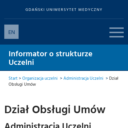
GDAŃSKI UNIWERSYTET MEDYCZNY
EN
Informator o strukturze
Uczelni
Start
>
Organizacja uczelni
>
Administracja Uczelni
>
Dział
Obsługi Umów
Dział Obsługi Umów
Administracja Uczelni