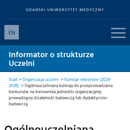
GDAŃSKI UNIWERSYTET MEDYCZNY
EN
Informator o strukturze
Uczelni
Start
>
Organizacja uczelni
>
Komisje rektorskie (2024-
2028)
>
Ogólnouczelniana komisja do przeprowadzania
konkursów na kierownika jednostki organizacyjnej
prowadzącej działalność badawczą lub dydaktyczno-
badawczą
Ogólnouczelniana