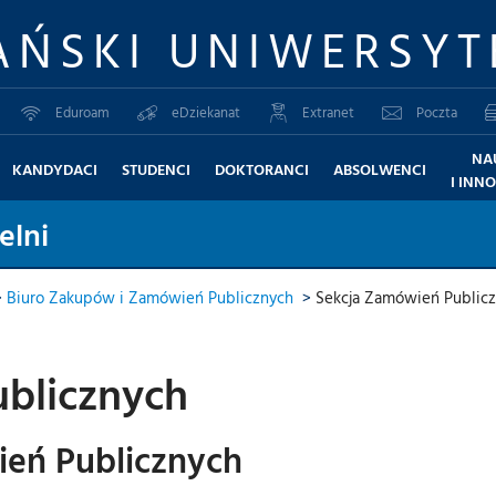
AŃSKI UNIWERSYT
Eduroam
eDziekanat
Extranet
Poczta
NA
KANDYDACI
STUDENCI
DOKTORANCI
ABSOLWENCI
I INN
elni
>
Biuro Zakupów i Zamówień Publicznych
>
Sekcja Zamówień Public
blicznych
eń Publicznych