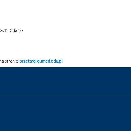
80-211, Gdańsk
na stronie
przetargi.gumed.edu.pl
.