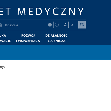
ET MEDYCZNY
A
EN
A
Biblioteki
UKA
ROZWÓJ
DZIAŁALNOŚĆ
OWACJE
I WSPÓŁPRACA
LECZNICZA
znych