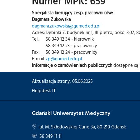
Numer MPK: 659
Specjalista kierujący zesp. pracowników:
Dagmara Żukowska
dagmara.zukowska@gumed.edu.pl
Adres:
Dębinki 7, budynek nr 1, III piętro, pokój 3.07, 
Tel.:
58 349 12 34 - kierownik
58 349 12 23 - pracownicy
Fax:
58 349 12 24 - pracownicy
E-mail:
zp@gumed.edu.pl
Informacje o zamówieniach publicznych
dostępne są 
Aktualizacja strony: 05.06.2025
Helpdesk IT
Gdański Uniwersytet Medyczny
ul. M. Skłodowskiej-Curie 3a, 80-210 Gdańsk
58 349 11 11