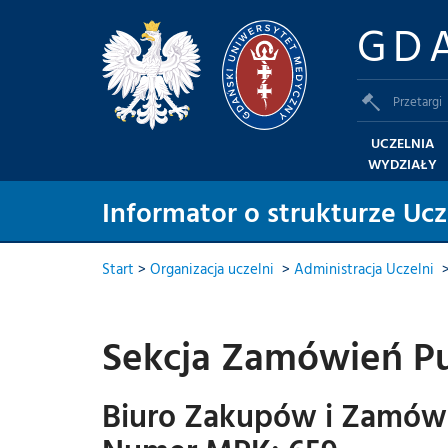
GD
Przetargi
UCZELNIA
WYDZIAŁY
Informator o strukturze Ucz
Start
>
Organizacja uczelni
>
Administracja Uczelni
Sekcja Zamówień Pu
Biuro Zakupów i Zamówi